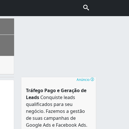
s pelo Governo) ou escolas particulares e o ensino é divid
, foi criado em 1914. Sua população estimadada em 2009 é d
Anúncio
Tráfego Pago e Geração de
Leads
Conquiste leads
qualificados para seu
negócio. Fazemos a gestão
de suas campanhas de
Google Ads e Facebook Ads.