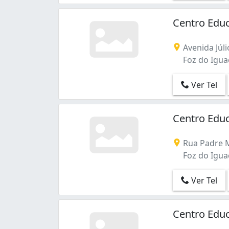
Loteamento João Paulo II (1)
Parque Imperatriz (1)
Centro Educ
Parque Monjolo (1)
Portal da Foz (1)
Avenida Júli
Vila C (2)
Foz do Igua
Vila Residencial A (1)
Vila Yolanda (1)
Ver Tel
Yolanda (1)
Centro Educ
Rua Padre 
Foz do Igua
Ver Tel
Centro Edu