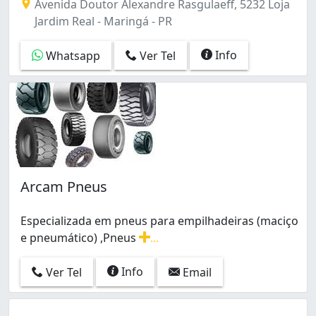
Avenida Doutor Alexandre Rasgulaeff, 5232 Loja
Zona 03 (5)
Jardim Real - Maringá - PR
Zona 04 (1)
Zona 05 (5)
Info
Whatsapp
Ver Tel
Zona 06 (1)
Zona 07 (20)
Zona 7 (2)
Arcam Pneus
Especializada em pneus para empilhadeiras (maciço
e pneumático) ,Pneus
...
Especializada em pneus para empilhadeiras (maciço e 
Info
Ver Tel
Email