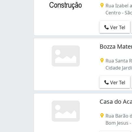
Silveira da Motta (1)
Rua Izabel 
São Cristóvão (1)
Centro - São
São Marcos (3)
São Pedro (4)
Ver Tel
Três Marias (1)
Zacarias (2)
Bozza Mater
Área Rural de São José dos Pinhais (5)
Rua Santa Ri
Cidade Jardi
Ver Tel
Casa do Ac
Rua Barão d
Bom Jesus - 