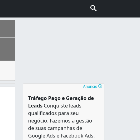
orma de um imóvel ou estabelecimento, ou seja, obras em ge
oras da Volkswagen, Audi, Nissan e Renault. É, também, sede
Anúncio
Tráfego Pago e Geração de
Leads
Conquiste leads
qualificados para seu
negócio. Fazemos a gestão
de suas campanhas de
Google Ads e Facebook Ads.