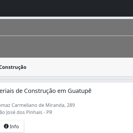
lios utilizados em uma construção civil, reparação ou ref
 Construção
ná, É o terceiro pólo automotivo do País, abrigando montad
eriais de Construção em Guatupê
maz Carmeliano de Miranda, 289
o José dos Pinhais - PR
Info