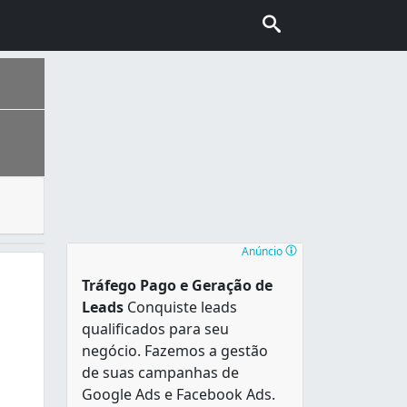
odendo ser instalados para bloquear a luz, proteger da chuv
oras da Volkswagen, Audi, Nissan e Renault. É, também, sede
Anúncio
Tráfego Pago e Geração de
Leads
Conquiste leads
qualificados para seu
negócio. Fazemos a gestão
de suas campanhas de
Google Ads e Facebook Ads.