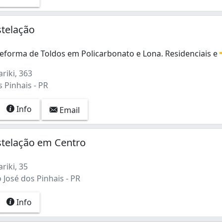
stelação
Reforma de Toldos em Policarbonato e Lona. Residenciais e
eforma de Toldos em Policarbonato e Lona. Residenciais e 
riki, 363
 Pinhais - PR
Info
Email
stelação em Centro
riki, 35
 José dos Pinhais - PR
Info