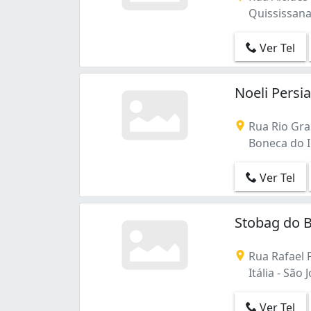
Quississana 
Ver Tel
Noeli Persi
Rua Rio Gra
Boneca do Ig
Ver Tel
Stobag do Br
Rua Rafael P
Itália - São 
Ver Tel