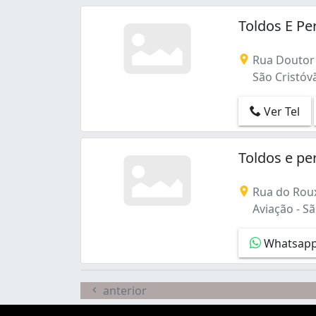
Toldos E P
Rua Doutor 
São Cristóvã
Ver Tel
Toldos e p
Rua do Roux
Aviação - Sã
Whatsap
anterior