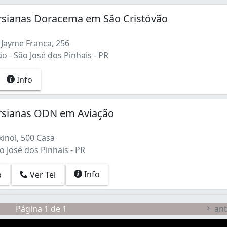
ersianas Doracema em São Cristóvão
Jayme Franca, 256
o - São José dos Pinhais - PR
Info
ersianas ODN em Aviação
inol, 500 Casa
o José dos Pinhais - PR
Info
p
Ver Tel
Página 1 de 1
ant