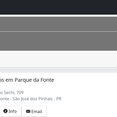
porcionar privacidade em residências e estabelecimentos, p
ná, É o terceiro pólo automotivo do País, abrigando montad
os em Parque da Fonte
s Sechi, 709
nte - São José dos Pinhais - PR
Info
Email