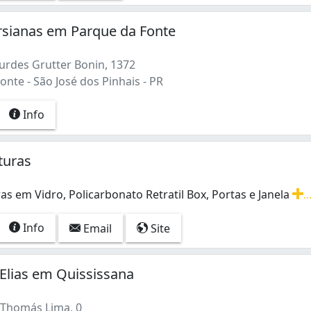
rsianas em Parque da Fonte
urdes Grutter Bonin, 1372
nte - São José dos Pinhais - PR
Info
turas
as em Vidro, Policarbonato Retratil Box, Portas e Janela
..
as em Vidro, Policarbonato Retratil Box, Portas e Janelas
Info
Email
Site
Elias em Quississana
 Thomás Lima, 0