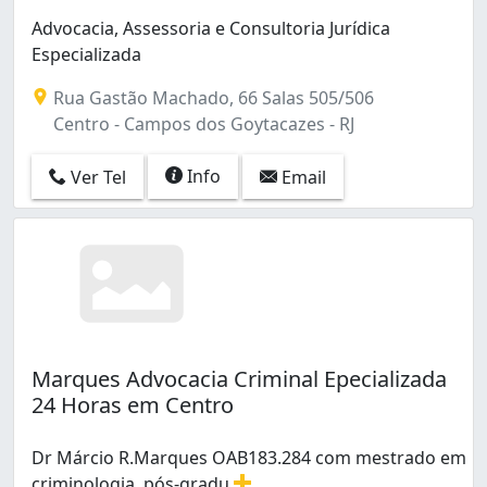
Advogado de Crimes Virtuais e de Informática (2)
Parque Prazeres (1)
Advocacia, Assessoria e Consultoria Jurídica
Advogado de Direito Internacional (1)
Parque Rosário (1)
Especializada
Parque Santo Amaro (1)
Parque São Caetano (1)
Rua Gastão Machado, 66 Salas 505/506
Parque Tamandaré (5)
Centro - Campos dos Goytacazes - RJ
Parque Turf Club (7)
Parque Vicente Gonçalves Dias (1)
Info
Ver Tel
Email
Marques Advocacia Criminal Epecializada
24 Horas em Centro
Dr Márcio R.Marques OAB183.284 com mestrado em
criminologia, pós-gradu
...