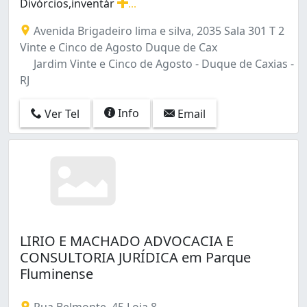
Divórcios,inventár
...
Vila Meriti (5)
Causas: Cíveis e Trabalhista, Defesa do Consumidor, Divór
Vila Operária (3)
Avenida Brigadeiro lima e silva, 2035 Sala 301 T 2
Vila Santa Alice (1)
Vinte e Cinco de Agosto Duque de Cax
Vila Sarapuí (1)
Jardim Vinte e Cinco de Agosto - Duque de Caxias -
Vila São Luís (7)
RJ
Info
Ver Tel
Email
LIRIO E MACHADO ADVOCACIA E
CONSULTORIA JURÍDICA em Parque
Fluminense
Rua Belmonte, 45 Loja 8