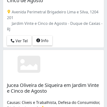
Cinco de Agosto
Parque A Equitativa (1)
Parque Beira Mar (1)
Avenida Perimetral Brigadeiro Lima e Silva, 1204
Parque Boa Vista I (2)
201
Parque Centenário (1)
Jardim Vinte e Cinco de Agosto - Duque de Caxias -
Parque Duque (19)
RJ
Parque Felicidade (1)
Parque Fluminense (1)
Info
Ver Tel
Parque Lafaiete (3)
Parque Paulicéia (3)
Parque Santa Lúcia (2)
Parque Senhor do Bonfim (1)
Parque Uruguaiana (1)
Parque Vitória (1)
Parque Xerém (1)
Santa Cruz da Serra (1)
Jucea Oliveira de Siqueira em Jardim Vinte
Vila Centenário (1)
e Cinco de Agosto
Vila Flávia (1)
Vila Itamarati (1)
Causas: Cíveis e Trabalhista, Defesa do Consumidor,
Vila Leopoldina (1)