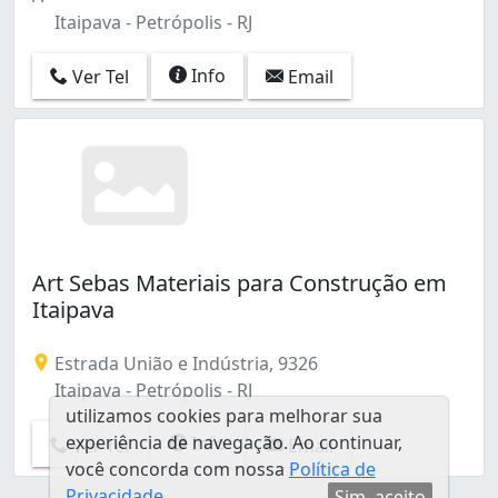
Itaipava - Petrópolis - RJ
Info
Ver Tel
Email
Art Sebas Materiais para Construção em
Itaipava
Estrada União e Indústria, 9326
Itaipava - Petrópolis - RJ
utilizamos cookies para melhorar sua
experiência de navegação. Ao continuar,
Info
Ver Tel
Email
você concorda com nossa
Política de
Privacidade
Sim, aceito