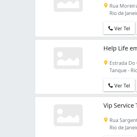
Tanque (4)
Rua Moreira
Taquara (2)
Rio de Janeir
Tijuca (2)
Vila Valqueire (6)
Ver Tel
Vila da Penha (1)
Help Life e
Estrada Do 
Tanque - Rio
Ver Tel
Vip Service
Rua Sargent
Rio de Janeir