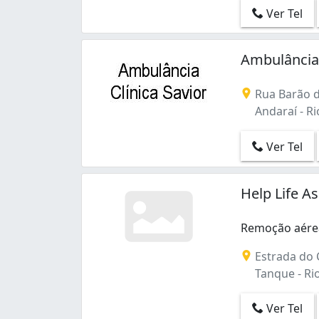
Ver Tel
Ambulância 
Rua Barão d
Andaraí - Rio
Ver Tel
Help Life A
Remoção aérea 
Remoção aérea
Estrada do 
Tanque - Rio
Ver Tel