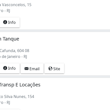
 Vasconcelos, 15
o - RJ
Info
m Tanque
Cafunda, 604 08
 de Janeiro - RJ
Info
Email
Site
 Transp E Locações
o Silva Nunes, 154
o - RJ