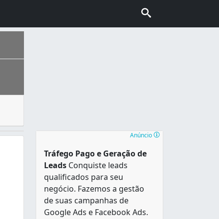
vítima para o hospital com urgência. Ambulância ou resga
ais escolhida pelo turismo internacional no Brasil, conhec
Anúncio
Tráfego Pago e Geração de
Leads
Conquiste leads
qualificados para seu
negócio. Fazemos a gestão
de suas campanhas de
Google Ads e Facebook Ads.