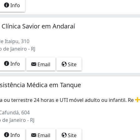
Info
Clínica Savior em Andaraí
e Itaipu, 310
 de Janeiro - RJ
Info
Email
Site
ssistência Médica em Tanque
ou terrestre 24 horas e UTI móvel adulto ou infantil. Re
 ou terrestre 24 horas e UTI móvel adulto ou infantil. Re
Cafundá, 604
 de Janeiro - RJ
Info
Email
Site