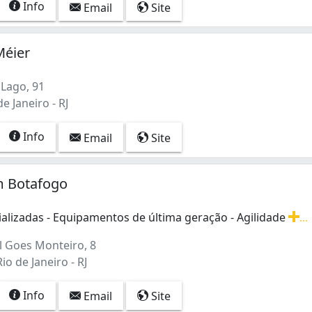
Info
Email
Site
Méier
 Lago, 91
e Janeiro - RJ
Info
Email
Site
m Botafogo
alizadas - Equipamentos de última geração - Agilidade
...
alizadas - Equipamentos de última geração - Agilidade no 
 Goes Monteiro, 8
io de Janeiro - RJ
Info
Email
Site