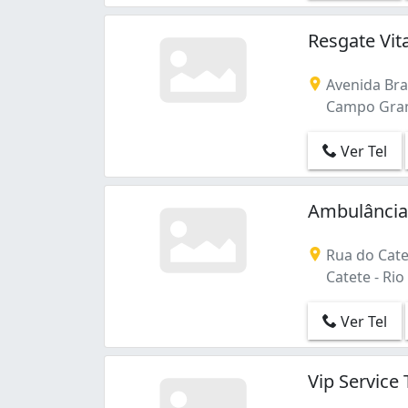
Copacabana (4)
Cosme Velho (1)
Resgate Vi
Del Castilho (1)
Engenho de Dentro (1)
Avenida Bras
Freguesia (Jacarepaguá) (1)
Campo Grande
Gardênia Azul (1)
Inhaúma (1)
Ver Tel
Irajá (1)
Lins de Vasconcelos (1)
Manguinhos (1)
Ambulância
Méier (1)
Olaria (1)
Rua do Catet
Pechincha (1)
Catete - Rio 
Penha (1)
Piedade (1)
Ver Tel
Ramos (1)
Realengo (1)
Vip Service
Santa Cruz (1)
São Cristóvão (1)