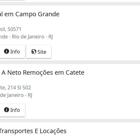
tal em Campo Grande
il, 50571
 - Rio de Janeiro - RJ
Info
Site
 A Neto Remoções em Catete
e, 214 Sl 502
de Janeiro - RJ
Info
 Transportes E Locações