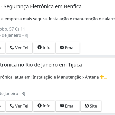
- Segurança Eletrônica em Benfica
a e empresa mais segura. Instalação e manutenção de ala
 e empresa mais segura. Instalação e manutenção de alarmes
obo, 57 Cs 11
 de Janeiro - RJ
Info
p
Ver Tel
Email
trônica no Rio de Janeiro em Tijuca
rônica, atua em: Instalação e Manutenção: ​- Antena
...
rônica, atua em: Instalação e Manutenção: ​- Antena Digital
de Janeiro - RJ
Info
p
Ver Tel
Email
Site