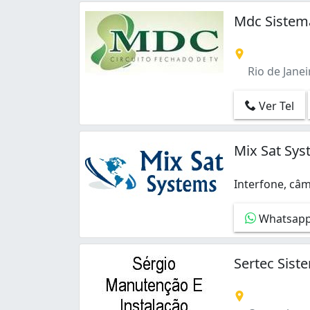
Paciência (1)
Padre Miguel (1)
Mdc Sistem
Parque Anchieta (1)
Pavuna (2)
Pechincha (6)
Rio de Janeir
Penha (5)
Penha Circular (4)
Ver Tel
Piedade (4)
Praia da Bandeira (2)
Mix Sat Sy
Praça Seca (3)
Praça da Bandeira (6)
Quintino Bocaiúva (2)
Interfone, câm
Interfone, câm
Realengo (1)
Recreio dos Bandeirantes (7)
Whatsap
Riachuelo (2)
Rio Comprido (2)
Sertec Sis
Rocha (1)
Sampaio (1)
Santíssimo (1)