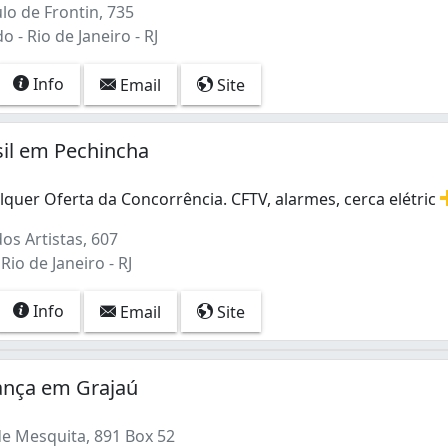
lo de Frontin, 735
 - Rio de Janeiro - RJ
Info
Email
Site
sil em Pechincha
quer Oferta da Concorrência. CFTV, alarmes, cerca elétric
uer Oferta da Concorrência. CFTV, alarmes, cerca elétric
os Artistas, 607
Rio de Janeiro - RJ
Info
Email
Site
nça em Grajaú
e Mesquita, 891 Box 52