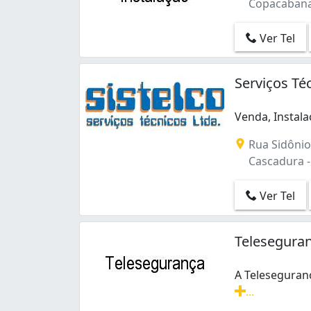
Copacabana -
Senador Camará (1)
Senador Vasconcelos (2)
Ver Tel
Sepetiba (1)
São Conrado (1)
São Cristóvão (8)
Serviços Té
Tanque (3)
Taquara (8)
Venda, Instal
Taquara (Jacarepagua) (2)
Venda, Instala
Tijuca (9)
Rua Sidônio 
Vicente de Carvalho (1)
Cascadura - 
Vidigal (1)
Vila Isabel (4)
Ver Tel
Vila Militar (1)
Vila Valqueire (3)
Telesegura
Vila da Penha (3)
A Teleseguran
...
A Teleseguran