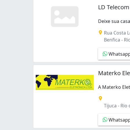
Grajaú (2)
LD Telecom 
Guaratiba (2)
Inhaúma (2)
Deixe sua cas
Irajá (5)
Deixe sua casa
Rua Costa L
Jacarepaguá (6)
Benfica - Rio
Jardim América (1)
Jardim Botânico (1)
Jardim Carioca (1)
Whatsap
Jardim Guanabara (1)
Jardim Sulacap (1)
Materko Ele
Leblon (1)
Lins de Vasconcelos (1)
A Materko Elet
Madureira (4)
A Materko Elet
Manguinhos (2)
Marechal Hermes (2)
Tijuca - Rio 
Méier (4)
Olaria (4)
Whatsap
Oswaldo Cruz (1)