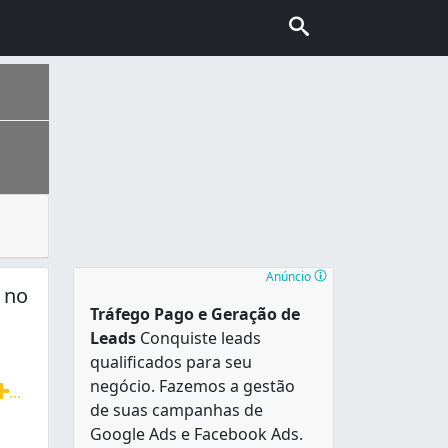
ricas, são muito utilizados hoje em dia já que as pessoas
ais escolhida pelo turismo internacional no Brasil, conhec
Anúncio
 no
Tráfego Pago e Geração de
Leads
Conquiste leads
qualificados para seu
negócio. Fazemos a gestão
...
de suas campanhas de
 Eletrônicos, Portões Automáticos, Sistema de Segurança Di
Google Ads e Facebook Ads.