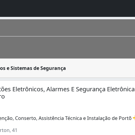
 câmeras, circuitos fechados de TV, alarmes e cercas elét
os e Sistemas de Segurança
o homônimo fica na região Sudeste do país. É a cidade de m
tões Eletrônicos, Alarmes E Segurança Eletrônica
ro
nção, Conserto, Assistência Técnica e Instalação de Portõ
ção, Conserto, Assistência Técnica e Instalação de Portões
rton, 41