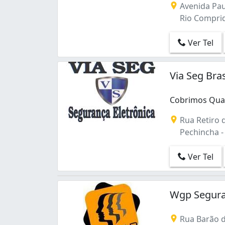
Avenida Pau
Rio Comprido
Ver Tel
Via Seg Bra
Cobrimos Qual
Cobrimos Qualq
Rua Retiro d
Pechincha - 
Ver Tel
Wgp Segura
Rua Barão d