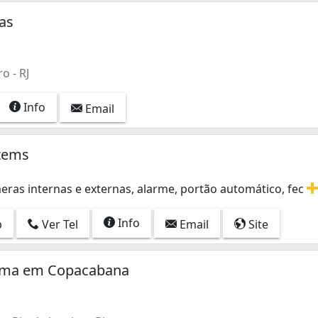
as
o - RJ
Info
Email
stems
eras internas e externas, alarme, portão automático, fec
eras internas e externas, alarme, portão automático, fech
Info
p
Ver Tel
Email
Site
tema em Copacabana