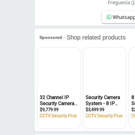
Freguesia (J
Bonsucesso (3)
Botafogo (1)
Whatsap
Braz de Pina (2)
Cachambi (2)
Cacuia (2)
Campinho (1)
Campo Grande (10)
Cascadura (3)
Centro (24)
Cocotá (1)
Copacabana (7)
Cosmos (1)
Del Castilho (5)
Encantado (2)
Engenho da Rainha (1)
Engenho de Dentro (3)
Estácio (1)
Freguesia (Jacarepaguá) (4)
Galeão (1)