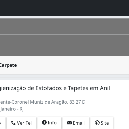
ra decorar ambientes, mas quando estão sujos podem prejud
Carpete
o homônimo fica na região Sudeste do país. É a cidade de m
sadeiras (73)
gienização de Estofados e Tapetes em Anil
ente-Coronel Muniz de Aragão, 83 27 D
 Janeiro - RJ
Info
p
Ver Tel
Email
Site