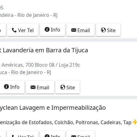
za e higienização de carpetes e tapetes, lavagem a seco d
05
deira - Rio de Janeiro - RJ
Info
p
Ver Tel
Email
Site
Lavanderia em Barra da Tijuca
Américas, 700 Bloco 08 / Loja 219c
ca - Rio de Janeiro - RJ
Info
Email
Site
ryclean Lavagem e Impermeabilização
enização de Estofados, Colchão, Poltronas, Cadeiras, Tap
enização de Estofados, Colchão, Poltronas, Cadeiras, Tapetes
Info