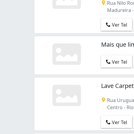
Rua Nilo Ro
Madureira (1)
Madureira - 
Maracanã (1)
Maré (1)
Ver Tel
Olaria (1)
Pechincha (4)
Penha (1)
Mais que l
Piedade (2)
Praia da Bandeira (1)
Ver Tel
Praça Seca (1)
Recreio dos Bandeirantes (2)
Santa Teresa (1)
São Cristóvão (1)
Lave Carpe
Taquara (1)
Tijuca (2)
Rua Uruguai
Vasco da Gama (1)
Centro - Rio 
Vila Valqueire (2)
Vila da Penha (1)
Ver Tel