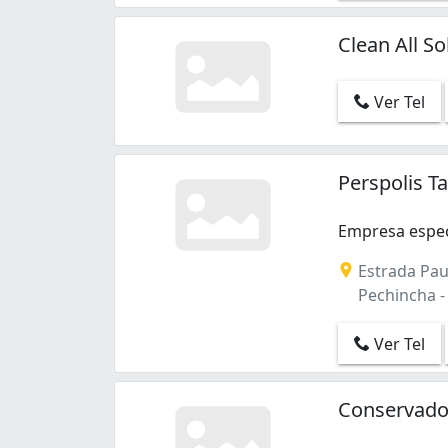
Copacabana (1)
Cordovil (1)
Clean All S
Curicica (2)
Del Castilho (1)
Ver Tel
Encantado (1)
Engenho Novo (2)
Engenho da Rainha (1)
Estácio (2)
Perspolis T
Flamengo (3)
Freguesia (Ilha do Governador) (1)
Empresa espec
Gardênia Azul (1)
Empresa especi
Estrada Pau-
Glória (1)
Pechincha - 
Guaratiba (2)
Higienópolis (1)
Ver Tel
Ipanema (1)
Jacarepaguá (3)
Jardim América (1)
Conservado
Laranjeiras (1)
Leblon (2)