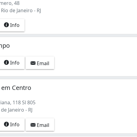
mero, 48
Rio de Janeiro - RJ
Info
impo
Info
Email
t em Centro
ana, 118 Sl 805
de Janeiro - RJ
Info
Email