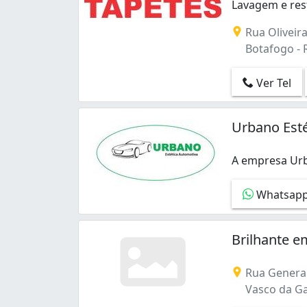
Lavagem e rest
Lavagem e rest
Rua Oliveira
Botafogo - R
Ver Tel
Urbano Est
A empresa Urb
A empresa Urba
Whatsap
Brilhante 
Rua General
Vasco da Gam