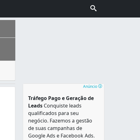
icar a saúde, com a proliferação de fungos, ácaros, micro
ais escolhida pelo turismo internacional no Brasil, conhec
Anúncio
Tráfego Pago e Geração de
Leads
Conquiste leads
qualificados para seu
negócio. Fazemos a gestão
de suas campanhas de
Google Ads e Facebook Ads.