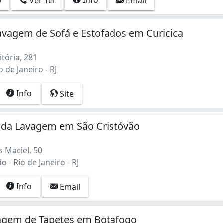
p
Ver Tel
Email
vagem de Sofá e Estofados em Curicica
tória, 281
o de Janeiro - RJ
Info
Site
da Lavagem em São Cristóvão
 Maciel, 50
 - Rio de Janeiro - RJ
Info
Email
agem de Tapetes em Botafogo