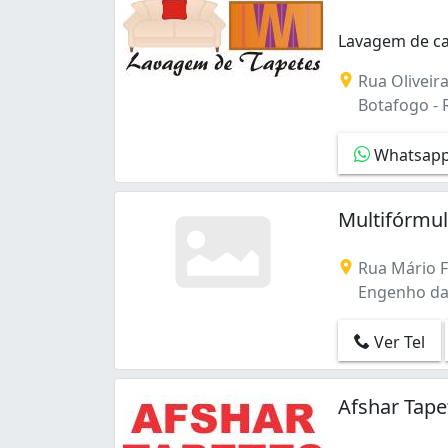
Lavagem de ca
Lavagem de car
Rua Oliveira
Botafogo - R
Whatsap
Multifórmu
Rua Mário F
Engenho da R
Ver Tel
Afshar Tap