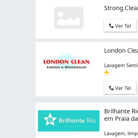
Strong Clea
Ver Tel
London Clea
Lavagem Semi 
...
Lavagem Semi a
Ver Tel
Brilhante R
em Praia da
Lavagem, limp