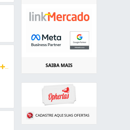
SAIBA MAIS
a
...
o. Tapete,lavagem,persa,oriental,restauração,lava Sec O,fr
CADASTRE AQUI SUAS OFERTAS