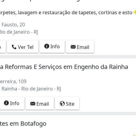
rpetes, lavagem e restauração de tapetes, cortinas e esto
petes, lavagem e restauração de tapetes, cortinas e estof
 Fausto, 20
io de Janeiro - RJ
Info
p
Ver Tel
Email
la Reformas E Serviços em Engenho da Rainha
erreira, 109
ainha - Rio de Janeiro - RJ
Info
Email
Site
etes em Botafogo