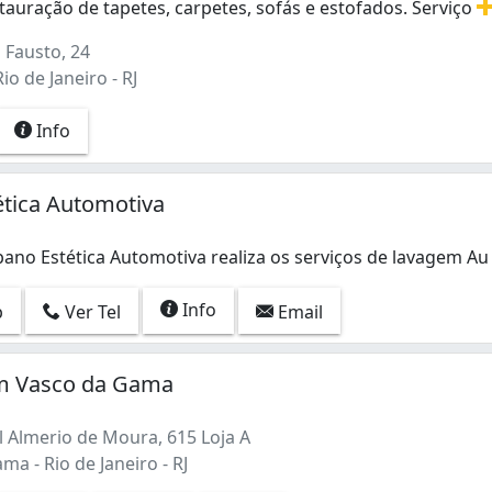
auração de tapetes, carpetes, sofás e estofados. Serviço
auração de tapetes, carpetes, sofás e estofados. Serviços 
 Fausto, 24
io de Janeiro - RJ
Info
ética Automotiva
ano Estética Automotiva realiza os serviços de lavagem A
no Estética Automotiva realiza os serviços de lavagem Au
Info
p
Ver Tel
Email
em Vasco da Gama
 Almerio de Moura, 615 Loja A
a - Rio de Janeiro - RJ