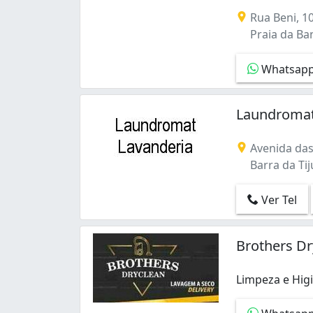
Lavagem, limpe
Rua Beni, 1
Praia da Ban
Whatsap
Laundromat 
Avenida das 
Barra da Tiju
Ver Tel
Brothers D
Limpeza e Higi
Limpeza e Higi