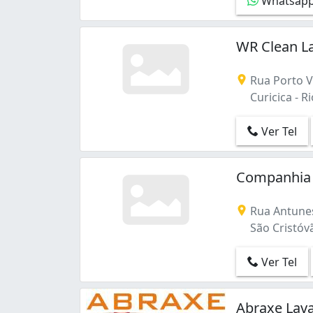
Whatsap
WR Clean La
Rua Porto Vi
Curicica - Ri
Ver Tel
Companhia 
Rua Antunes
São Cristóvão
Ver Tel
Abraxe Lav