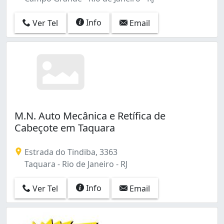
Cocotá (1)
Coelho Neto (3)
Info
Ver Tel
Email
Colégio (7)
Copacabana (5)
Cordovil (13)
Cosmos (7)
Curicica (8)
Del Castilho (2)
Deodoro (3)
M.N. Auto Mecânica e Retífica de
Encantado (3)
Cabeçote em Taquara
Engenho Novo (17)
Engenho da Rainha (3)
Estrada do Tindiba, 3363
Engenho de Dentro (6)
Taquara - Rio de Janeiro - RJ
Estácio (5)
Flamengo (4)
Info
Ver Tel
Email
Freguesia (Ilha do Governador) (1)
Freguesia (Jacarepaguá) (5)
Gamboa (3)