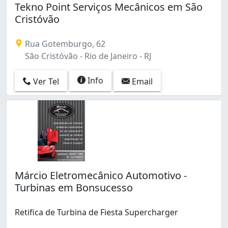
Jardim Carioca (7)
Tekno Point Serviços Mecânicos em São
Jardim Guanabara (3)
Cristóvão
Jardim Sulacap (10)
Joá (3)
Rua Gotemburgo, 62
Laranjeiras (1)
São Cristóvão - Rio de Janeiro - RJ
Leblon (5)
Lins de Vasconcelos (4)
Info
Ver Tel
Email
Madureira (20)
Magalhães Bastos (8)
Manguinhos (5)
Maracanã (24)
Marechal Hermes (12)
Maria da Graça (4)
Maré (3)
Márcio Eletromecânico Automotivo -
Méier (11)
Turbinas em Bonsucesso
Olaria (34)
Oswaldo Cruz (4)
Retifica de Turbina de Fiesta Supercharger
Paciência (6)
Padre Miguel (9)