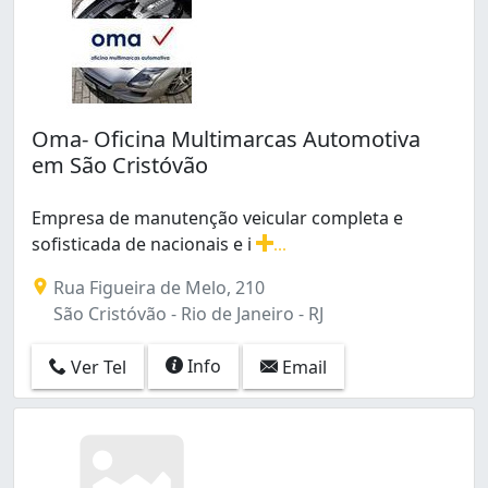
Ribeira (2)
Ricardo de Albuquerque (2)
Rio Comprido (12)
Rocha (35)
Rocha Miranda (12)
Sampaio (7)
Oma- Oficina Multimarcas Automotiva
Santa Cruz (27)
em São Cristóvão
Santa Teresa (4)
Santo Cristo (5)
Empresa de manutenção veicular completa e
Santíssimo (17)
sofisticada de nacionais e i
...
Saúde (3)
Empresa de manutenção veicular completa e sofisticada
Rua Figueira de Melo, 210
Senador Camará (1)
São Cristóvão - Rio de Janeiro - RJ
Senador Vasconcelos (16)
Sepetiba (8)
Info
Ver Tel
Email
São Conrado (2)
São Cristóvão (44)
São Francisco Xavier (4)
Tanque (7)
Taquara (62)