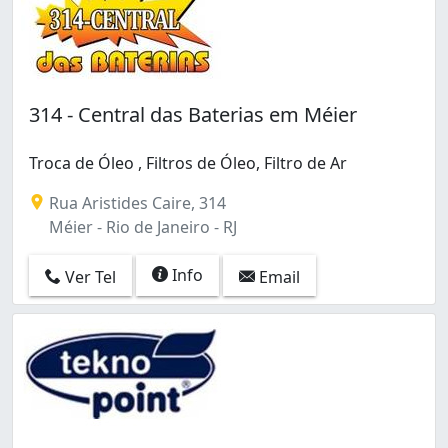
Gardênia Azul (2)
Glória (1)
Grajaú (5)
Guadalupe (3)
Guaratiba (13)
314 - Central das Baterias em Méier
Gávea (6)
Higienópolis (31)
Troca de Óleo , Filtros de Óleo, Filtro de Ar
Honório Gurgel (1)
Humaitá (3)
Rua Aristides Caire, 314
Inhaúma (12)
Méier - Rio de Janeiro - RJ
Inhoaíba (5)
Ipanema (2)
Info
Ver Tel
Email
Irajá (22)
Itanhangá (9)
Jacarepaguá (37)
Jacarezinho (3)
Jacaré (5)
Jardim América (17)
Jardim Botânico (1)