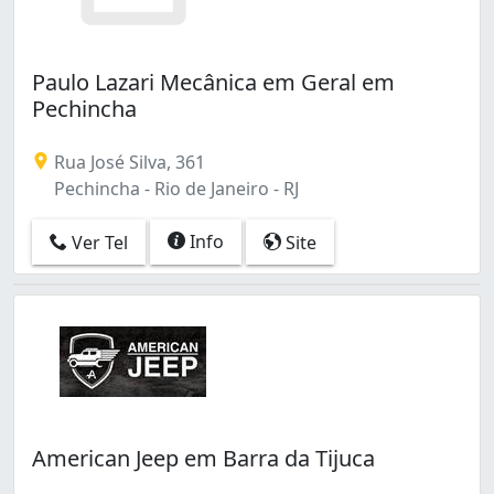
Tauá (3)
Tijuca (34)
Todos os Santos (11)
Paulo Lazari Mecânica em Geral em
Tomás Coelho (3)
Pechincha
Turiaçu (4)
Vargem Pequena (1)
Rua José Silva, 361
Vasco da Gama (1)
Pechincha - Rio de Janeiro - RJ
Vaz Lobo (2)
Vicente de Carvalho (4)
Info
Ver Tel
Site
Vigário Geral (14)
Vila Isabel (116)
Vila Militar (3)
Vila Valqueire (6)
Vila da Penha (4)
Vista Alegre (3)
Zumbi (1)
American Jeep em Barra da Tijuca