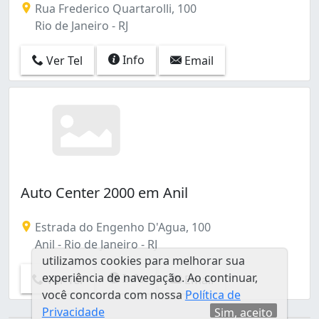
Rua Frederico Quartarolli, 100
Rio de Janeiro - RJ
Info
Ver Tel
Email
Auto Center 2000 em Anil
Estrada do Engenho D'Agua, 100
Anil - Rio de Janeiro - RJ
utilizamos cookies para melhorar sua
experiência de navegação. Ao continuar,
Info
Ver Tel
Email
você concorda com nossa
Política de
Privacidade
Sim, aceito