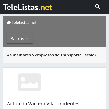
TeleListas.net
Bairros
O serviço de transporte escolar é geralmente uma van esc
Bairros
As melhores 5 empresas de Transporte Escolar
São João de Meriti é um município brasileiro do estado d
Vila Tiradentes (1)
Ailton da Van em Vila Tiradentes