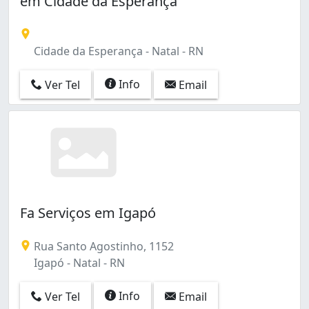
em Cidade da Esperança
Pajuçara (1)
Planalto (1)
Cidade da Esperança - Natal - RN
Info
Ver Tel
Email
Fa Serviços em Igapó
Rua Santo Agostinho, 1152
Igapó - Natal - RN
Info
Ver Tel
Email