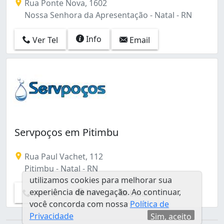
Rua Ponte Nova, 1602
Nossa Senhora da Apresentação - Natal - RN
Info
Ver Tel
Email
Servpoços em Pitimbu
Rua Paul Vachet, 112
Pitimbu - Natal - RN
utilizamos cookies para melhorar sua
experiência de navegação. Ao continuar,
Info
Ver Tel
Email
você concorda com nossa
Política de
Privacidade
Sim, aceito