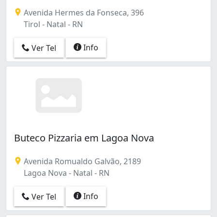
Nossa Senhora da Apresentação (2)
Avenida Hermes da Fonseca, 396
Nossa Senhora de Nazaré (1)
Tirol - Natal - RN
Petrópolis (2)
Pitimbu (1)
Info
Ver Tel
Planalto (3)
Ponta Negra (13)
Praia do Meio (2)
Quintas (1)
Ribeira (1)
Tirol (3)
Buteco Pizzaria em Lagoa Nova
Avenida Romualdo Galvão, 2189
Lagoa Nova - Natal - RN
Info
Ver Tel