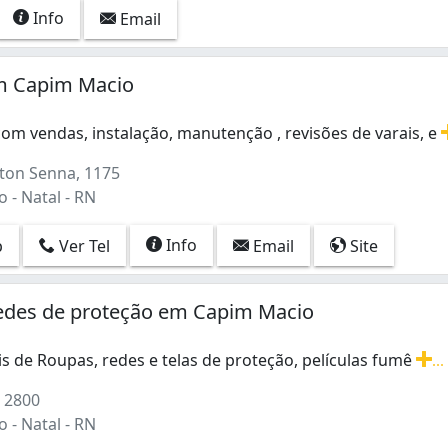
Info
Email
em Capim Macio
om vendas, instalação, manutenção , revisões de varais, e
m vendas, instalação, manutenção , revisões de varais, e 
ton Senna, 1175
 - Natal - RN
Info
p
Ver Tel
Email
Site
Redes de proteção em Capim Macio
ais de Roupas, redes e telas de proteção, películas fumê
...
is de Roupas, redes e telas de proteção, películas fumê 84 - 
 2800
 - Natal - RN