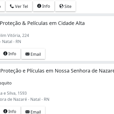
Info
p
Ver Tel
Site
 Proteção & Películas em Cidade Alta
im Vitória, 224
- Natal - RN
Info
Email
 Proteção e Plículas em Nossa Senhora de Nazar
squito
 e Silva, 1593
ra de Nazaré - Natal - RN
Info
Email