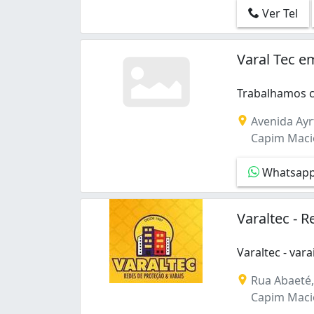
Ver Tel
Varal Tec 
Trabalhamos c
Trabalhamos co
Avenida Ayr
Capim Macio
Whatsap
Varaltec - 
Varaltec - var
Varaltec - vara
Rua Abaeté,
Capim Macio