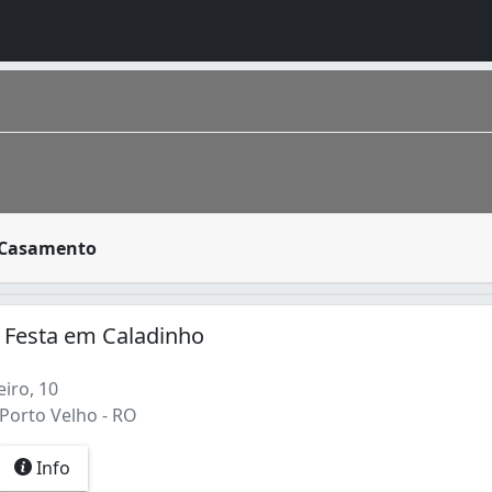
rações mais valorizadas pela sociedade em geral. Por isso
a Casamento
pulação estimada segundo IBGE 2016 de 511 219 porto-velhens
a Festa em Caladinho
iro, 10
 Porto Velho - RO
Info