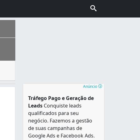
, o evento - por menor que seja - mobiliza um grande númer
es, é o mais populoso em Rondônia e única capital estadual 
Anúncio
Tráfego Pago e Geração de
Leads
Conquiste leads
qualificados para seu
negócio. Fazemos a gestão
de suas campanhas de
Google Ads e Facebook Ads.