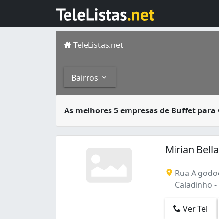
TeleListas.net
Bairros
A festa de casamento ainda é uma das celeb
Bairros
As melhores 5 empresas de Buffet par
Porto Velho é município de Rondônia. Tem po
Caladinho (1)
Mirian Bell
Rua Algodoe
Caladinho -
Ver Tel