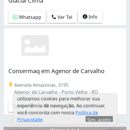
Glacial Clima
Info
Whatsapp
Ver Tel
Consermaq em Agenor de Carvalho
Avenida Amazonas, 3195
Agenor de Carvalho - Porto Velho - RO
utilizamos cookies para melhorar sua
experiência de navegação. Ao continuar,
Info
Ver Tel
Email
você concorda com nossa
Política de
Privacidade
Sim, aceito