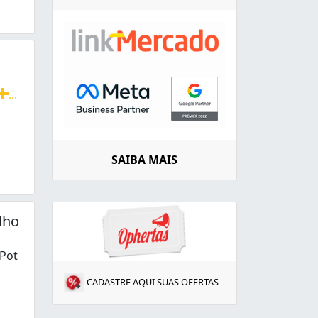
...
ento de Esgotos e afins. Orçamento sem compromisso e vis
SAIBA MAIS
lho
 Pot
CADASTRE AQUI SUAS OFERTAS
l, Águas Pluviais, Piscinas Lixeiras, Conduítes, Vasos San