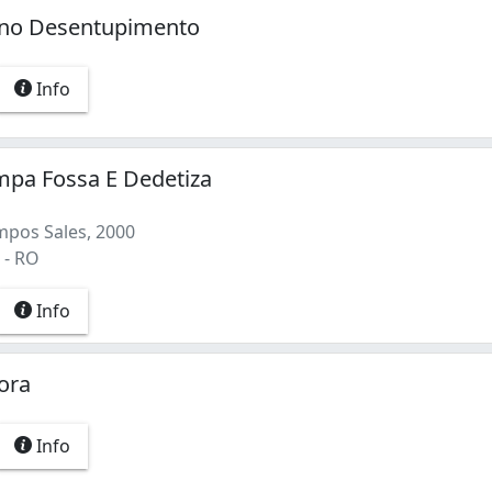
sino Desentupimento
Info
mpa Fossa E Dedetiza
pos Sales, 2000
 - RO
Info
ora
Info