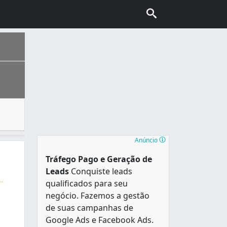
tos comerciais e industrias para uma empresa desentupidor
es, é o mais populoso em Rondônia e única capital estadual 
Anúncio
Tráfego Pago e Geração de
Leads
Conquiste leads
..
qualificados para seu
s, coletoras pluviais e vasos. Ligue já e garanta seu orçam
negócio. Fazemos a gestão
de suas campanhas de
Google Ads e Facebook Ads.