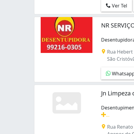
Ver Tel
NR SERVIÇO
Desentupidora
Desentupidora
Rua Hebert 
São Cristóvã
Whatsap
Jn Limpeza
Desentupiment
...
Desentupimento
Rua Renato 
Agenor de C