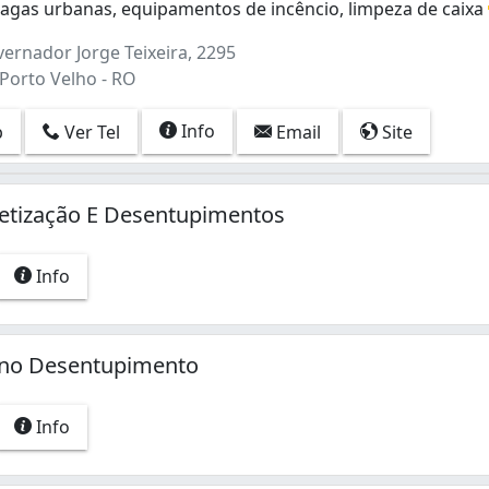
ragas urbanas, equipamentos de incêncio, limpeza de caixa
agas urbanas, equipamentos de incêncio, limpeza de caixa
ernador Jorge Teixeira, 2295
 Porto Velho - RO
Info
p
Ver Tel
Email
Site
detização E Desentupimentos
Info
sino Desentupimento
Info