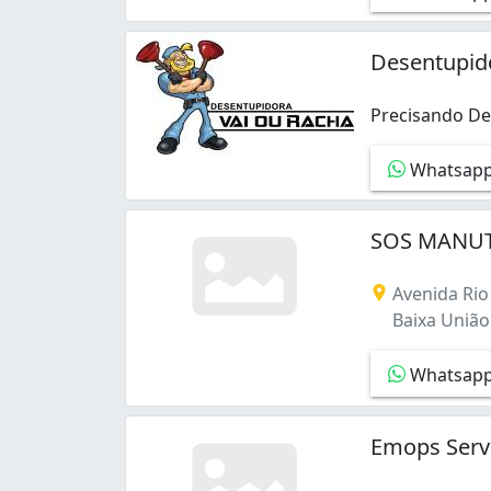
Desentupid
Precisando Des
Precisando De
Whatsap
SOS MANUT
Avenida Rio 
Baixa União 
Whatsap
Emops Serv