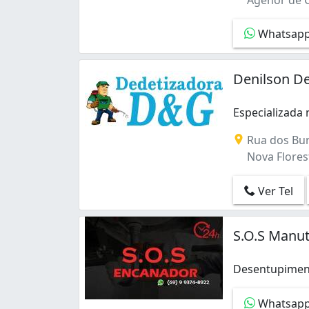
Whatsap
Denilson De
Especializada
Especializada 
Rua dos Buri
Nova Florest
Ver Tel
S.O.S Manut
Desentupimento
Desentupimento
Whatsap