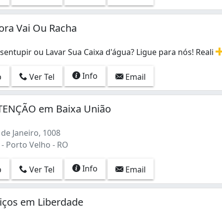
ora Vai Ou Racha
entupir ou Lavar Sua Caixa d'água? Ligue para nós! Reali
sentupir ou Lavar Sua Caixa d'água? Ligue para nós! Reali
Info
p
Ver Tel
Email
ENÇÃO em Baixa União
de Janeiro, 1008
- Porto Velho - RO
Info
p
Ver Tel
Email
iços em Liberdade