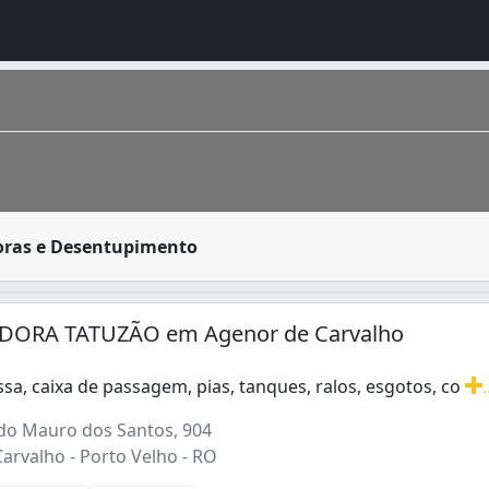
rido por residências, condomínios prediais, estabelecimen
oras e Desentupimento
pulação estimada segundo IBGE 2016 de 511 219 porto-velhens
DORA TATUZÃO em Agenor de Carvalho
sa, caixa de passagem, pias, tanques, ralos, esgotos, co
.
3)
sa, caixa de passagem, pias, tanques, ralos, esgotos, coluna
o Mauro dos Santos, 904
arvalho - Porto Velho - RO