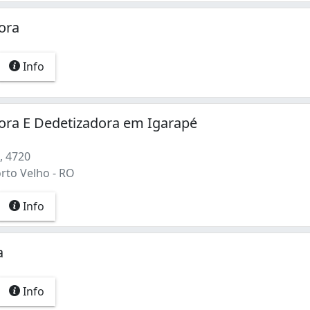
ora
Info
ora E Dedetizadora em Igarapé
, 4720
rto Velho - RO
Info
a
Info