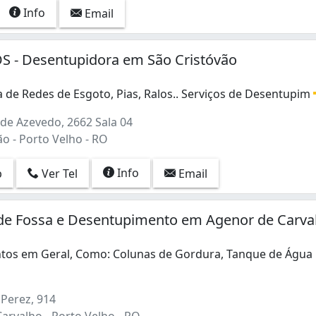
Info
Email
S - Desentupidora em São Cristóvão
 de Redes de Esgoto, Pias, Ralos.. Serviços de Desentupim
 de Redes de Esgoto, Pias, Ralos.. Serviços de Desentupim
de Azevedo, 2662 Sala 04
o - Porto Velho - RO
Info
p
Ver Tel
Email
 de Fossa e Desentupimento em Agenor de Carva
os em Geral, Como: Colunas de Gordura, Tanque de Água
s em Geral, Como: Colunas de Gordura, Tanque de Água Potáve
Perez, 914
arvalho - Porto Velho - RO