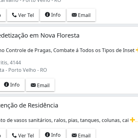
Info
p
Ver Tel
Email
detização em Nova Floresta
 no Controle de Pragas, Combate á Todos os Tipos de Inset
no Controle de Pragas, Combate á Todos os Tipos de Insetos
tis, 4144
a - Porto Velho - RO
Info
Email
enção de Residência
 de vasos sanitários, ralos, pias, tanques, colunas, cai
..
 de vasos sanitários, ralos, pias, tanques, colunas, caixas
Info
p
Ver Tel
Email