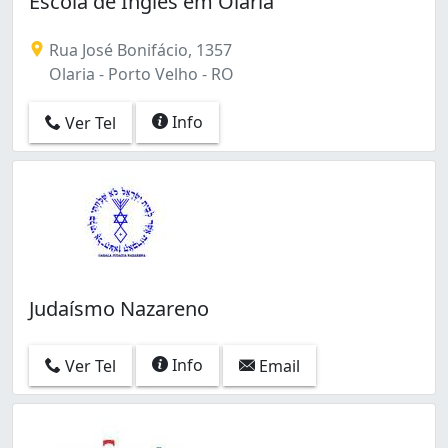
Escola de Inglês em Olaria
Pedrinhas (1)
São Cristóvão (1)
Rua José Bonifácio, 1357
São João Bosco (1)
Olaria - Porto Velho - RO
Info
Ver Tel
Judaísmo Nazareno
Info
Ver Tel
Email