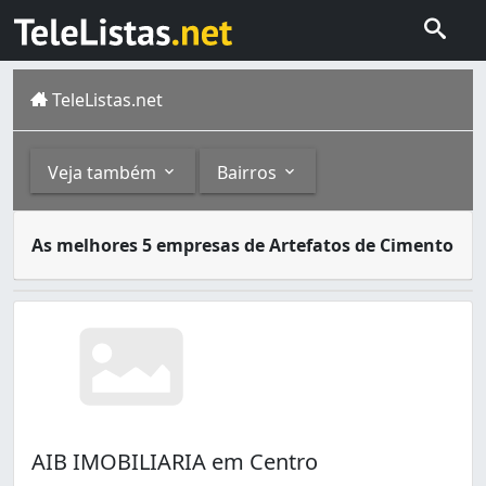
TeleListas.net
Veja também
Bairros
Algumas empresas privadas são especialistas em criar ob
Outros
Bairros
As melhores 5 empresas de Artefatos de Cimento
Pré-Moldados (7)
Centenário (1)
Caixas d'Água (1)
Centro (3)
Lajes (1)
Mecejana (1)
Santa Tereza (1)
AIB IMOBILIARIA em Centro