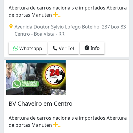
Liberdade (1)
Abertura de carros nacionais e importados Abertura
Mecejana (5)
de portas Manuten
...
Santa Tereza (1)
Abertura de carros nacionais e importados Abertura 
São Francisco (2)
Avenida Doutor Sylvio Lofêgo Botelho, 237 box 83
Treze de Setembro (1)
Centro - Boa Vista - RR
Info
Whatsapp
Ver Tel
BV Chaveiro em Centro
Abertura de carros nacionais e importados Abertura
de portas Manuten
...
Abertura de carros nacionais e importados Abertura 