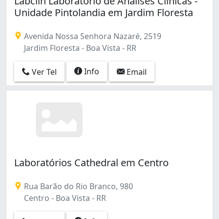
Labclin Laboratório de Análises Clínicas -
Senador Hélio Campos (2)
Unidade Pintolandia em Jardim Floresta
São Francisco (3)
Tancredo Neves (2)
Avenida Nossa Senhora Nazaré, 2519
Trinta e Um de Março (1)
Jardim Floresta - Boa Vista - RR
Info
Ver Tel
Email
Laboratórios Cathedral em Centro
Rua Barão do Rio Branco, 980
Centro - Boa Vista - RR