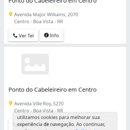
Ponto do Cabeleireiro em Centro
Avenida Major Williams, 2070
Centro - Boa Vista - RR
Info
Ver Tel
Ponto do Cabeleireiro em Centro
Avenida Ville Roy, 5270
Centro - Boa Vista - RR
utilizamos cookies para melhorar sua
experiência de navegação. Ao continuar,
Info
Ver Tel