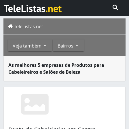
TeleListas.net
Veja também
Bairros
Salão de Cabeleireiro e institutos de beleza são locais 
Outros
Bairros
As melhores 5 empresas de Produtos para
Cabeleireiros e Salões de Beleza
Uniformes (12)
Centro (2)
Atacado e Fabricação de Produtos de Beleza (11)