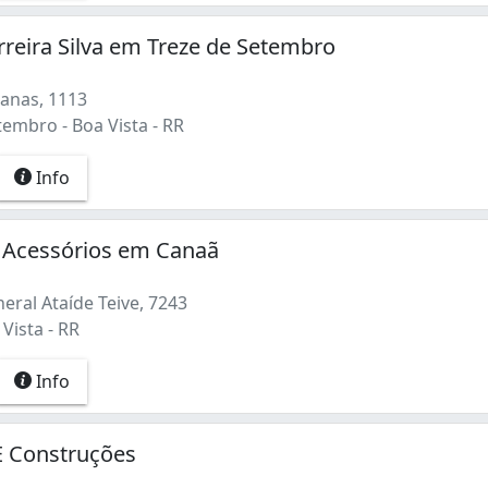
rreira Silva em Treze de Setembro
anas, 1113
embro - Boa Vista - RR
Info
E Acessórios em Canaã
eral Ataíde Teive, 7243
Vista - RR
Info
 E Construções