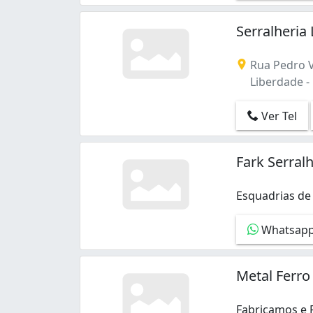
Jóquei Clube (1)
Liberdade (2)
Serralheria
Mecejana (2)
Pintolândia (1)
Rua Pedro V
Santa Tereza (2)
Liberdade - 
Senador Hélio Campos (2)
São Vicente (1)
Ver Tel
Treze de Setembro (1)
Fark Serral
Esquadrias de 
Esquadrias de 
Whatsap
Metal Ferr
Fabricamos e 