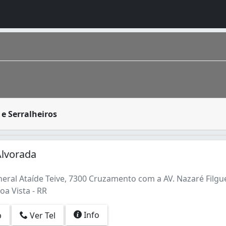
formar e moldar metais para projetos específicos. Para tr
e Serralheiros
Alvorada
eral Ataíde Teive, 7300 Cruzamento com a AV. Nazaré Filgu
oa Vista - RR
Info
p
Ver Tel