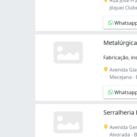
Rua José Fra
Jóquei Clube
Whatsap
Metalúrgic
Fabricação, i
Fabricação, in
Avenida Gla
Mecejana - B
Whatsap
Serralheria
Avenida Gen
Alvorada - B