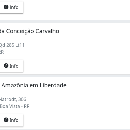
Info
da Conceição Carvalho
Qd 285 Lt11
RR
Info
a Amazônia em Liberdade
Natrodt, 306
Boa Vista - RR
Info