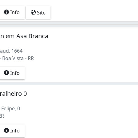
Info
Site
 Jn em Asa Branca
Xaud, 1664
 Boa Vista - RR
Info
ralheiro 0
Felipe, 0
RR
Info