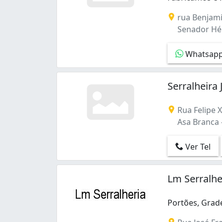
Fabricamos e 
rua Benjami
Senador Hél
Whatsap
Serralheira
Rua Felipe 
Asa Branca -
Ver Tel
Lm Serralhe
Portões, Grad
Portões, Grade