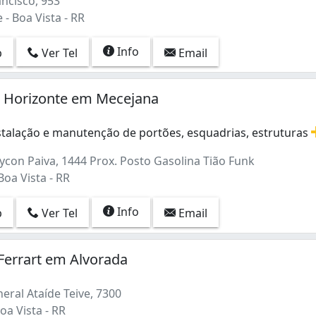
ncisco, 953
 - Boa Vista - RR
Info
p
Ver Tel
Email
a Horizonte em Mecejana
nstalação e manutenção de portões, esquadrias, estruturas
stalação e manutenção de portões, esquadrias, estruturas m
ycon Paiva, 1444 Prox. Posto Gasolina Tião Funk
oa Vista - RR
Info
p
Ver Tel
Email
 Ferrart em Alvorada
eral Ataíde Teive, 7300
oa Vista - RR