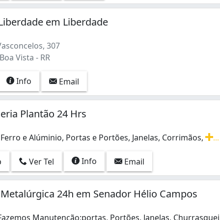
 Liberdade em Liberdade
asconcelos, 307
Boa Vista - RR
Info
Email
heria Plantão 24 Hrs
Ferro e Alúminio, Portas e Portões, Janelas, Corrimãos,
...
Ferro e Alúminio, Portas e Portões, Janelas, Corrimãos, E
Info
p
Ver Tel
Email
o Metalúrgica 24h em Senador Hélio Campos
Fazemos Manutenção;portas, Portões, Janelas, Churrasque