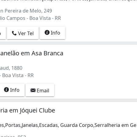
Fazemos Manutenção;portas, Portões, Janelas, Churrasqueir
n Pereira de Melo, 249
io Campos - Boa Vista - RR
Info
p
Ver Tel
 Janelão em Asa Branca
Xaud, 1880
 Boa Vista - RR
Info
Email
ria em Jóquei Clube
es,Portas,Janelas,Escadas, Guarda Corpo,Serralheria em G
s,Portas,Janelas,Escadas, Guarda Corpo,Serralheria em Ger