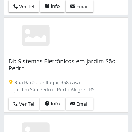
Medianeira (1)
Info
Ver Tel
Email
Menino Deus (1)
Mont Serrat (1)
Morro Santana (1)
Navegantes (4)
Partenon (2)
Passo da Areia (1)
Passo das Pedras (1)
Db Sistemas Eletrônicos em Jardim São
Petrópolis (1)
Pedro
Praia de Belas (1)
Restinga (2)
Rua Barão de Itaqui, 358 casa
Rio Branco (4)
Jardim São Pedro - Porto Alegre - RS
Rubem Berta (2)
Santa Maria Goretti (7)
Info
Ver Tel
Email
Santa Rosa de Lima (1)
Santo Antônio (2)
Sarandi (10)
São Geraldo (7)