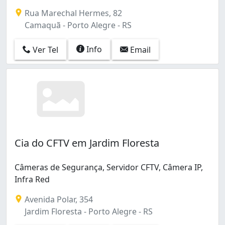
Centro Histórico (3)
Rua Marechal Hermes, 82
Chácara das Pedras (3)
Camaquã - Porto Alegre - RS
Costa e Silva (2)
Cristal (2)
Info
Ver Tel
Email
Cristo Redentor (1)
Extrema (1)
Farrapos (1)
Floresta (6)
Glória (2)
Hípica (3)
Ipanema (1)
Jardim Botânico (1)
Cia do CFTV em Jardim Floresta
Jardim Floresta (1)
Jardim Itu (4)
Câmeras de Segurança, Servidor CFTV, Câmera IP,
Jardim Leopoldina (1)
Infra Red
Jardim Lindóia (5)
Jardim Sabará (2)
Avenida Polar, 354
Jardim São Pedro (1)
Jardim Floresta - Porto Alegre - RS
Lomba do Pinheiro (1)