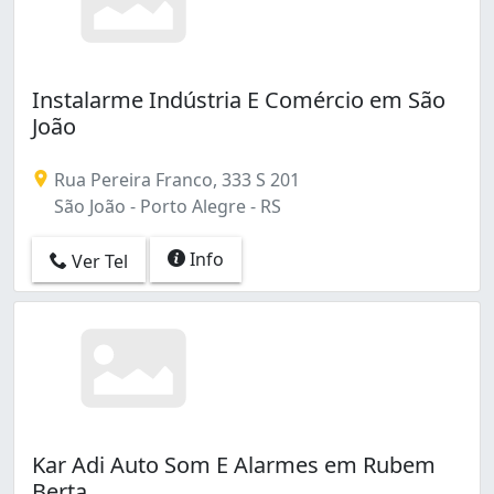
São João (2)
São Sebastião (2)
Tristeza (2)
Vila Assunção (1)
Instalarme Indústria E Comércio em São
Vila Ipiranga (1)
João
Vila Jardim (1)
Vila João Pessoa (4)
Rua Pereira Franco, 333 S 201
Vila Nova (2)
São João - Porto Alegre - RS
Vila São José (3)
Info
Ver Tel
Kar Adi Auto Som E Alarmes em Rubem
Berta