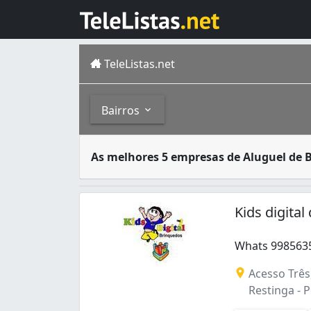
TeleListas.net
Bairros
Aluguel de brinquedos geralmente são solic
Bairros
As melhores 5 empresas de Aluguel de 
O município brasileiro de Porto Alegre é a 
Higienópolis (1)
Jardim Botânico (2)
Kids digital
Lageado (1)
Mário Quintana (1)
Whats 9985635
Petrópolis (1)
Whats 99856354
Restinga (2)
Acesso Três
Sarandi (1)
Restinga - P