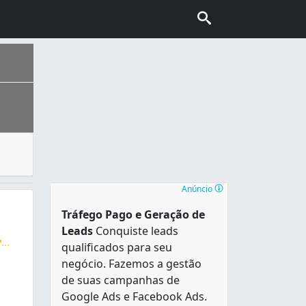
. Mas também, há empresas que disponibilizam brinquedos pa
do Sul . Constituiu-se a partir da chegada de casais portug
Anúncio
Tráfego Pago e Geração de
Leads
Conquiste leads
...
qualificados para seu
de Brinquedos, cama elástica, piscina de bolinhas, tombo l
negócio. Fazemos a gestão
de suas campanhas de
Google Ads e Facebook Ads.