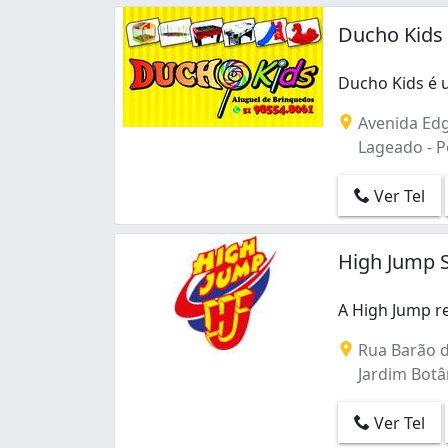
Ducho Kids
Ducho Kids é 
Ducho Kids é 
Avenida Edg
Lageado - Po
Ver Tel
High Jump S
A High Jump r
A High Jump re
Rua Barão d
Jardim Botân
Ver Tel