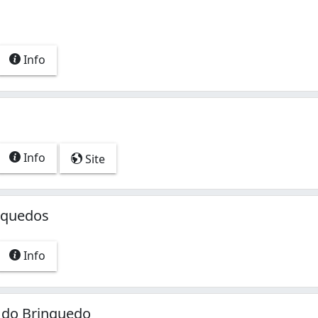
Info
Info
Site
nquedos
Info
do Brinquedo