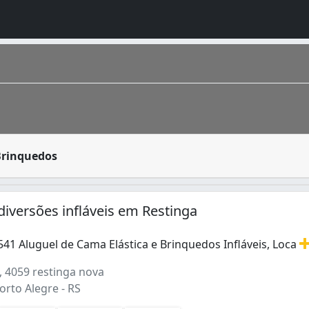
itados para decoração e animação de aniversários infantis
Brinquedos
capital do estado mais meridional do Brasil, o Rio Grande 
 diversões infláveis em Restinga
41 Aluguel de Cama Elástica e Brinquedos Infláveis, Loca
1 Aluguel de Cama Elástica e Brinquedos Infláveis, Locação 
, 4059 restinga nova
orto Alegre - RS