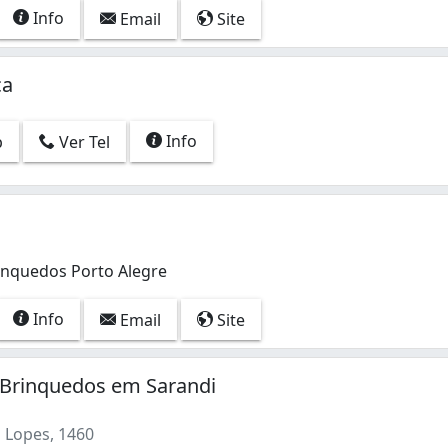
Info
Email
Site
ca
Info
p
Ver Tel
inquedos Porto Alegre
Info
Email
Site
 Brinquedos em Sarandi
a Lopes, 1460