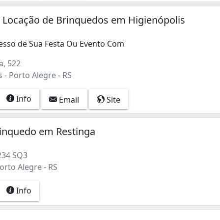
 Locação de Brinquedos em Higienópolis
esso de Sua Festa Ou Evento Com
a, 522
 - Porto Alegre - RS
Info
Email
Site
rinquedo em Restinga
234 SQ3
orto Alegre - RS
Info