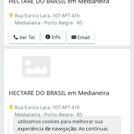
HECTARE DO BRASIL em Medianeira
Rua Eurico Lara, 107 APT 416
Medianeira - Porto Alegre - RS
Info
Ver Tel
Email
HECTARE DO BRASIL em Medianeira
Rua Eurico Lara, 107 APT 416
Medianeira - Porto Alegre - RS
utilizamos cookies para melhorar sua
experiência de navegação. Ao continuar,
Info
Ver Tel
Email