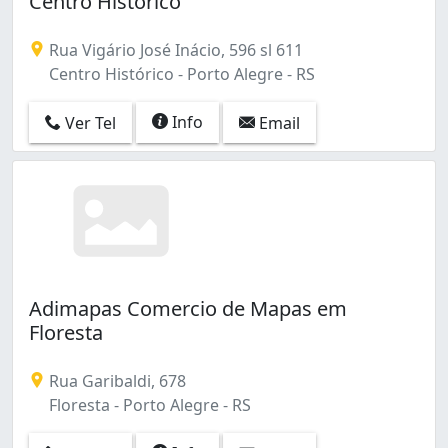
Centro Histórico
Morro Santana (2)
Partenon (1)
Rua Vigário José Inácio, 596 sl 611
Santana (1)
Centro Histórico - Porto Alegre - RS
Tristeza (2)
Vila Jardim (16)
Info
Ver Tel
Email
Vila Nova (2)
Adimapas Comercio de Mapas em
Floresta
Rua Garibaldi, 678
Floresta - Porto Alegre - RS