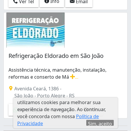
Info
Ver Tel
Email
Refrigeração Eldorado em São João
Assistência técnica, manutenção, instalação,
reformas e conserto de Má
...
Assistência técnica, manutenção, instalação, reformas e 
Avenida Ceará, 1386 -
São João - Porto Alegre - RS
utilizamos cookies para melhorar sua
experiência de navegação. Ao continuar,
Info
Whatsapp
Ver Tel
você concorda com nossa
Política de
Privacidade
Sim, aceito