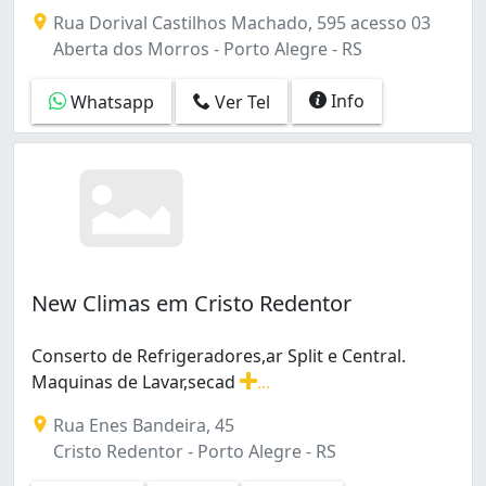
manutenção preventiva e corretiva,conserto,lavadoras s
Rubem Berta (1)
Rua Dorival Castilhos Machado, 595 acesso 03
Santa Maria Goretti (3)
Aberta dos Morros - Porto Alegre - RS
Santa Tereza (2)
Santana (1)
Info
Whatsapp
Ver Tel
Santo Antônio (1)
Sarandi (3)
São João (3)
São Sebastião (1)
Tristeza (1)
Vila Jardim (1)
New Climas em Cristo Redentor
Conserto de Refrigeradores,ar Split e Central.
Maquinas de Lavar,secad
...
Conserto de Refrigeradores,ar Split e Central. Maquina
Rua Enes Bandeira, 45
Cristo Redentor - Porto Alegre - RS