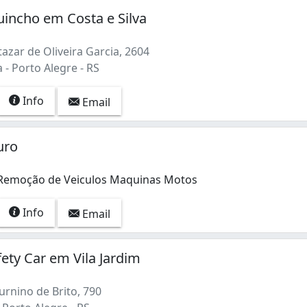
incho em Costa e Silva
azar de Oliveira Garcia, 2604
a - Porto Alegre - RS
Info
Email
uro
 Remoção de Veiculos Maquinas Motos
Info
Email
ety Car em Vila Jardim
rnino de Brito, 790