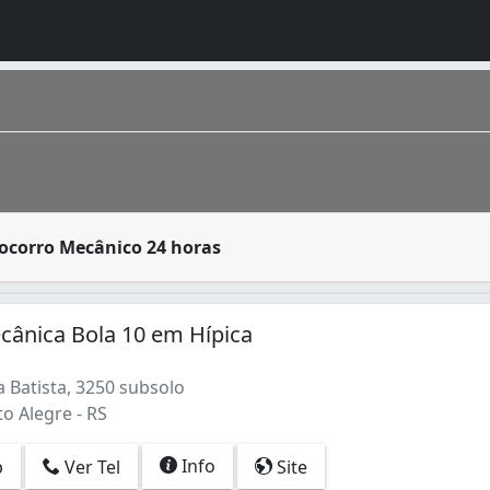
presas especializadas, como seguradoras de veículos e ofi
ocorro Mecânico 24 horas
capital do estado mais meridional do Brasil, o Rio Grande 
cânica Bola 10 em Hípica
 Batista, 3250 subsolo
to Alegre - RS
Info
p
Ver Tel
Site