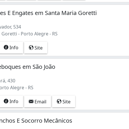
s E Engates em Santa Maria Goretti
vador, 534
Goretti - Porto Alegre - RS
Info
Site
boques em São João
rá, 430
orto Alegre - RS
Info
Email
Site
inchos E Socorro Mecânicos