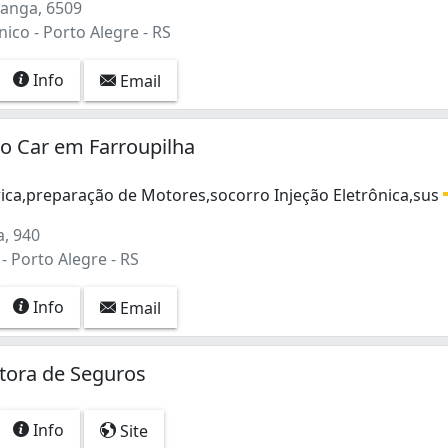
ranga, 6509
ico - Porto Alegre - RS
Info
Email
vio Car em Farroupilha
rica,preparação de Motores,socorro Injeção Eletrônica,sus
ica,preparação de Motores,socorro Injeção Eletrônica,susp
, 940
- Porto Alegre - RS
Info
Email
tora de Seguros
Info
Site