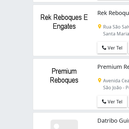
Santa Maria Goretti (2)
Santa Rosa de Lima (2)
Rek Reboque
São João (1)
Vila Jardim (1)
Rua São Sal
Vila Nova (2)
Santa Maria 
Ver Tel
Premium Re
Avenida Cea
São João - P
Ver Tel
Datribo Gu