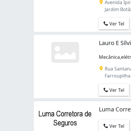
Avenida Ipi
Jardim Botân
Ver Tel
Lauro E Síl
Mecânica,elét
Mecânica,elétr
Rua Santana
Farroupilha 
Ver Tel
Luma Corre
Ver Tel