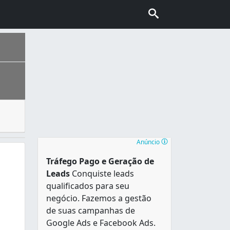
cinas mecânicas, para remover e transportar automóveis em 
do Sul . Constituiu-se a partir da chegada de casais portug
Anúncio
Tráfego Pago e Geração de
Leads
Conquiste leads
qualificados para seu
negócio. Fazemos a gestão
de suas campanhas de
Google Ads e Facebook Ads.