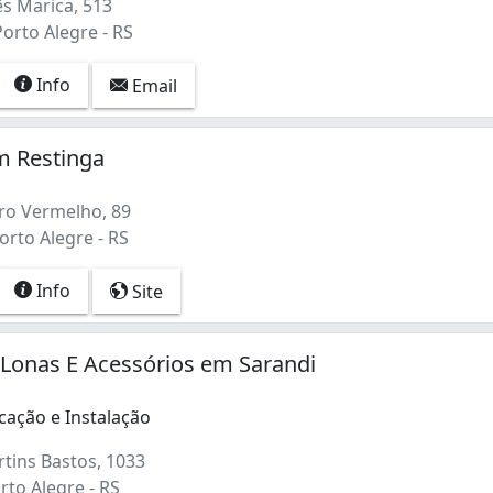
 Marica, 513
Porto Alegre - RS
Info
Email
m Restinga
ro Vermelho, 89
orto Alegre - RS
Info
Site
 Lonas E Acessórios em Sarandi
cação e Instalação
tins Bastos, 1033
rto Alegre - RS