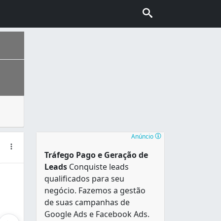
 tecidos e plásticos que serve para proteger do frio, da 
do Sul . Constituiu-se a partir da chegada de casais portug
Anúncio
Tráfego Pago e Geração de
Leads
Conquiste leads
qualificados para seu
negócio. Fazemos a gestão
de suas campanhas de
Google Ads e Facebook Ads.