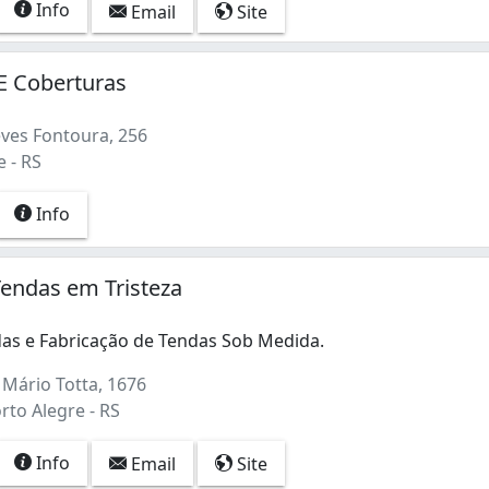
Info
Email
Site
E Coberturas
ves Fontoura, 256
 - RS
Info
endas em Tristeza
das e Fabricação de Tendas Sob Medida.
Mário Totta, 1676
orto Alegre - RS
Info
Email
Site