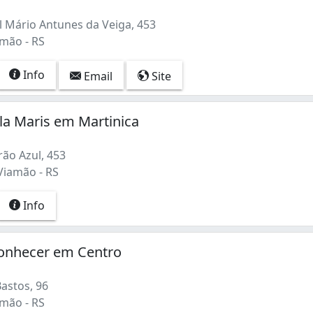
 Mário Antunes da Veiga, 453
amão - RS
Info
Email
Site
lla Maris em Martinica
rão Azul, 453
Viamão - RS
Info
Conhecer em Centro
astos, 96
amão - RS