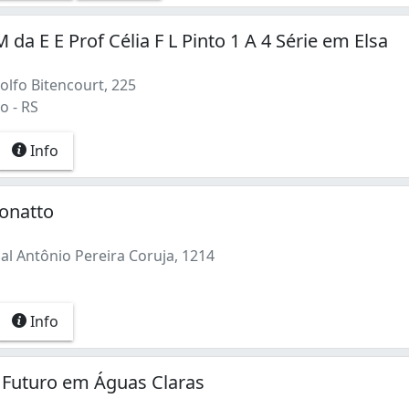
M da E E Prof Célia F L Pinto 1 A 4 Série em Elsa
olfo Bitencourt, 225
o - RS
Info
onatto
l Antônio Pereira Coruja, 1214
Info
 Futuro em Águas Claras