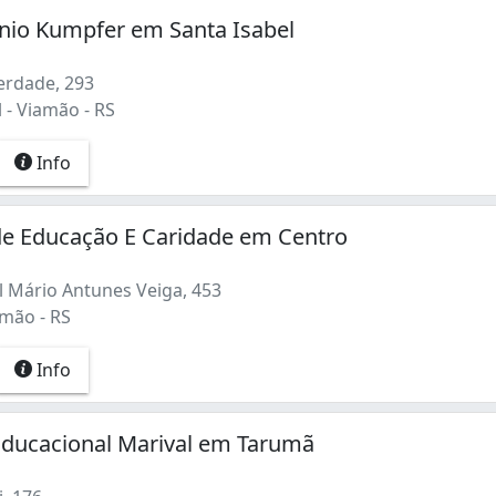
nio Kumpfer em Santa Isabel
erdade, 293
 - Viamão - RS
Info
de Educação E Caridade em Centro
 Mário Antunes Veiga, 453
amão - RS
Info
Educacional Marival em Tarumã