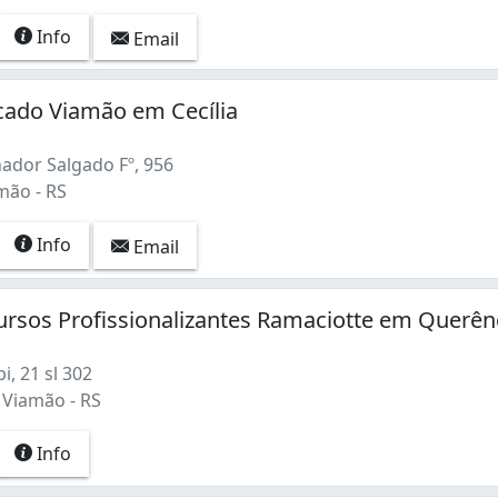
Info
Email
cado Viamão em Cecília
ador Salgado Fº, 956
amão - RS
Info
Email
ursos Profissionalizantes Ramaciotte em Querên
, 21 sl 302
 Viamão - RS
Info