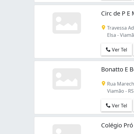
Tarumã (1)
Águas Claras (1)
Circ de P E 
Travessa Ad
Elsa - Viamã
Ver Tel
Bonatto E B
Rua Marecha
Viamão - RS
Ver Tel
Colégio Pró