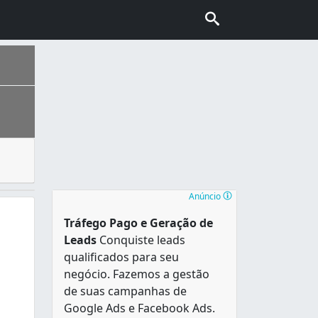
s pelo Governo) ou escolas particulares e o ensino é divid
a se instala onde hoje é o município, no sítio chamado Est
Anúncio
Tráfego Pago e Geração de
Leads
Conquiste leads
qualificados para seu
negócio. Fazemos a gestão
de suas campanhas de
Google Ads e Facebook Ads.