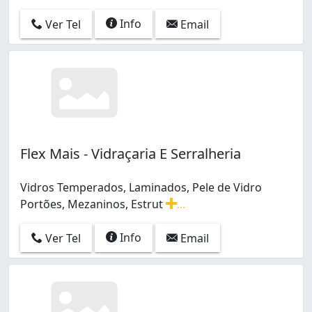
Limoeiro (8)
Info
Poço Fundo (1)
Ver Tel
Email
Primeiro de Maio (1)
Santa Luzia (1)
Santa Rita (3)
Santa Terezinha (2)
Steffen (2)
São Luiz (1)
Águas Claras (1)
Flex Mais - Vidraçaria E Serralheria
Vidros Temperados, Laminados, Pele de Vidro
Portões, Mezaninos, Estrut
...
Vidros Temperados, Laminados, Pele de Vidro Portões, 
Info
Ver Tel
Email