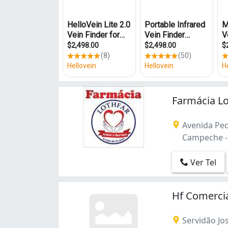
João Paulo (19)
Jurerê Internacional (1)
Monte Cristo (1)
Pantanal (1)
Ribeirão da Ilha (1)
Saco Grande (2)
Santa Mônica (1)
Trindade (2)
Farmácia L
Avenida Peq
Campeche - 
Ver Tel
Hf Comerci
Servidão Jos