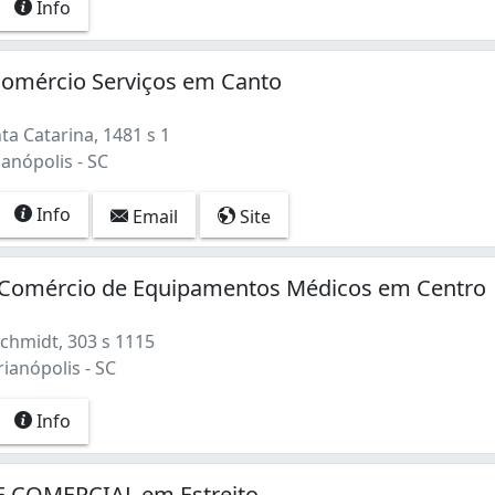
Info
Comércio Serviços em Canto
a Catarina, 1481 s 1
ianópolis - SC
Info
Email
Site
Comércio de Equipamentos Médicos em Centro
chmidt, 303 s 1115
rianópolis - SC
Info
 COMERCIAL em Estreito