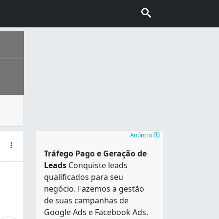
pacientes e a eficácia do trabalho dos prestadores de cui
loripa” e também conhecida como “Ilha da magia”. É uma das
Anúncio
Tráfego Pago e Geração de
Leads
Conquiste leads
qualificados para seu
negócio. Fazemos a gestão
de suas campanhas de
Google Ads e Facebook Ads.