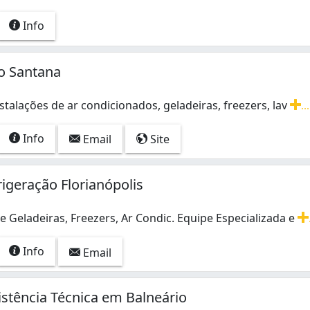
Info
o Santana
stalações de ar condicionados, geladeiras, freezers, lav
...
stalações de ar condicionados, geladeiras, freezers, lavador
Info
Email
Site
rigeração Florianópolis
Geladeiras, Freezers, Ar Condic. Equipe Especializada e
Geladeiras, Freezers, Ar Condic. Equipe Especializada e Co
Info
Email
istência Técnica em Balneário