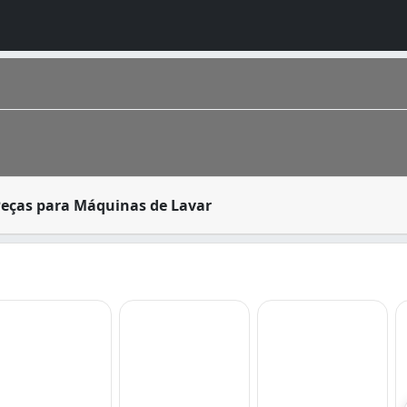
jetada para limpeza de roupas. Máquinas de lavar e secar 
Peças para Máquinas de Lavar
na. É a capital do estado, é chamada carinhosamente de “F