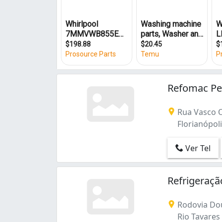
Rio Tavares (1)
Saco dos Limões (1)
Sambaqui (1)
Trindade (1)
Refomac Peç
Rua Vasco Ol
Florianópoli
Ver Tel
Refrigeraçã
Rodovia Dou
Rio Tavares 