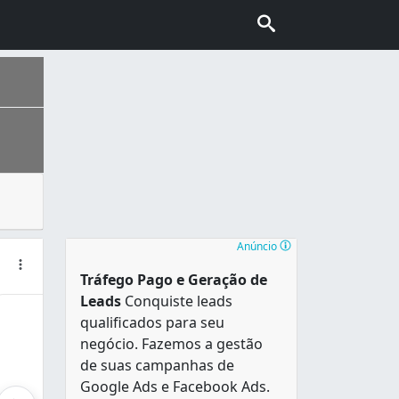
são aparelhos que sofrem muito desgaste, tanto no lar quan
loripa” e também conhecida como “Ilha da magia”. É uma das
Anúncio
Tráfego Pago e Geração de
Leads
Conquiste leads
qualificados para seu
negócio. Fazemos a gestão
de suas campanhas de
Google Ads e Facebook Ads.