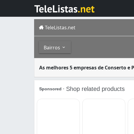
TeleListas.net
Bairros
Uma máquina de lavar é qualquer máquina pro
Bairros
As melhores 5 empresas de Conserto e 
Florianópolis é um municípiode Santa Catari
Agronômica (1)
Balneário (1)
Campeche (1)
Centro (2)
Córrego Grande (1)
Ingleses do Rio Vermelho (4)
Jardim Atlântico (2)
Pântano do Sul (1)