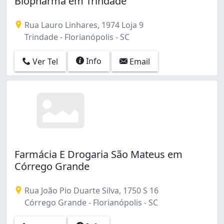
Biopharma em Trindade
Capoeiras (9)
Carianos (5)
Rua Lauro Linhares, 1974 Loja 9
Carvoeira (3)
Trindade - Florianópolis - SC
Centro (57)
Coloninha (1)
Info
Ver Tel
Email
Coqueiros (7)
Costeira do Pirajubaé (11)
Córrego Grande (5)
Estreito (4)
Ingleses do Rio Vermelho (13)
Itacorubi (1)
Jardim Atlântico (3)
João Paulo (4)
Farmácia E Drogaria São Mateus em
Jurerê (1)
Córrego Grande
Jurerê Internacional (2)
Lagoa da Conceição (3)
Rua João Pio Duarte Silva, 1750 S 16
Monte Cristo (1)
Córrego Grande - Florianópolis - SC
Monte Verde (2)
Morro das Pedras (7)