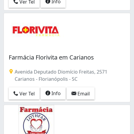
Info
Ver Tel
Pantanal (3)
Ribeirão da Ilha (1)
Rio Tavares (2)
Saco Grande (1)
Saco dos Limões (8)
Santa Mônica (1)
Santo Antônio de Lisboa (2)
São João do Rio Vermelho (5)
Farmácia Florivita em Carianos
Tapera (1)
Tapera da Base (7)
Avenida Deputado Diomício Freitas, 2571
Trindade (9)
Carianos - Florianópolis - SC
Info
Ver Tel
Email