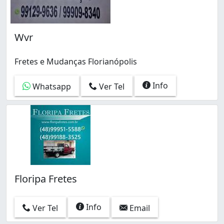
Wvr
Fretes e Mudanças Florianópolis
Info
Whatsapp
Ver Tel
Floripa Fretes
Info
Ver Tel
Email