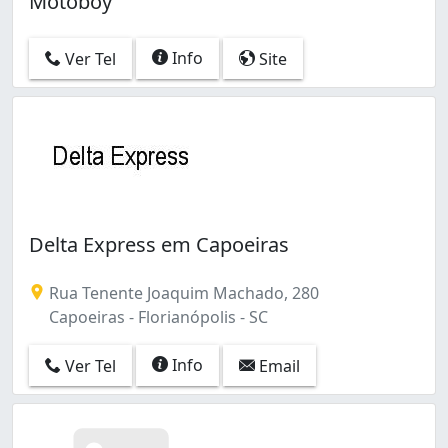
Motoboy
Monte Verde (1)
Tapera da Base (2)
Info
Ver Tel
Site
Delta Express em Capoeiras
Rua Tenente Joaquim Machado, 280
Capoeiras - Florianópolis - SC
Info
Ver Tel
Email