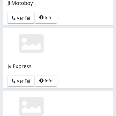
Jl Motoboy
Info
Ver Tel
Jv Express
Info
Ver Tel