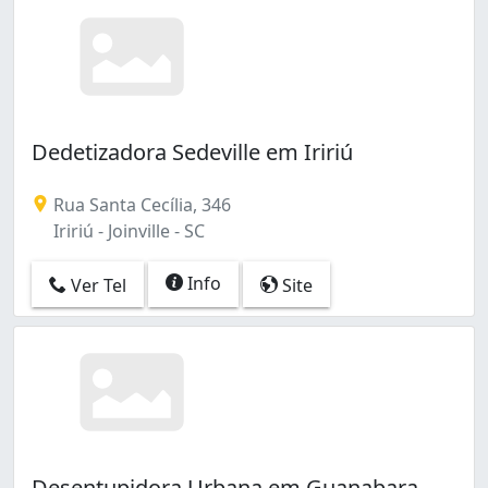
Dedetizadora Sedeville em Iririú
Rua Santa Cecília, 346
Iririú - Joinville - SC
Info
Ver Tel
Site
Desentupidora Urbana em Guanabara