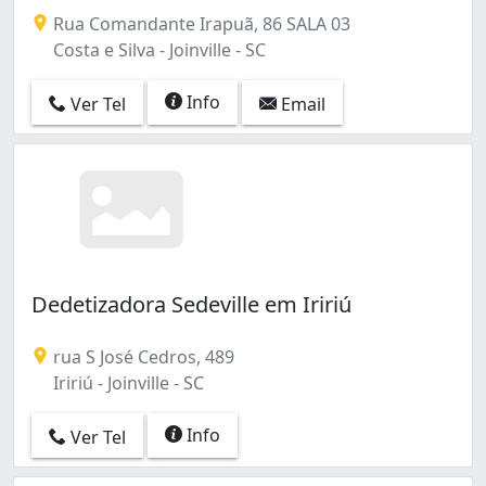
Rua Comandante Irapuã, 86 SALA 03
Costa e Silva - Joinville - SC
Info
Ver Tel
Email
Dedetizadora Sedeville em Iririú
rua S José Cedros, 489
Iririú - Joinville - SC
Info
Ver Tel