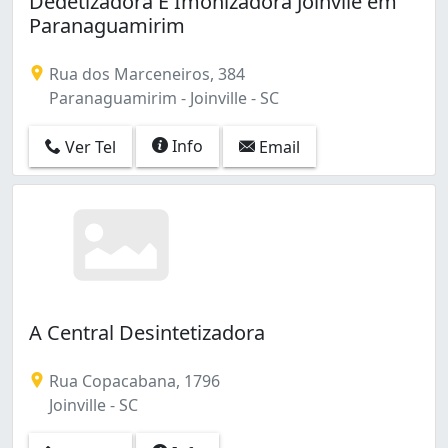
Dedetizadora E Imonizadora Joinvlle em
Itaum (1)
Paranaguamirim
Paranaguamirim (1)
Saguaçu (1)
Rua dos Marceneiros, 384
Santo Antônio (1)
Paranaguamirim - Joinville - SC
Vila Nova (1)
Info
Ver Tel
Email
A Central Desintetizadora
Rua Copacabana, 1796
Joinville - SC