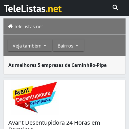
TeleListas.net
Veja também
Bairros
Carros-pipa são caminhões que transportam água para luga
Outros
Bairros
As melhores 5 empresas de Caminhão-Pipa
São José é um município brasileiro do estado de Santa Cat
Fornecedores de Água (7)
Barreiros (1)
Picadas do Sul (1)
Avant Desentupidora 24 Horas em