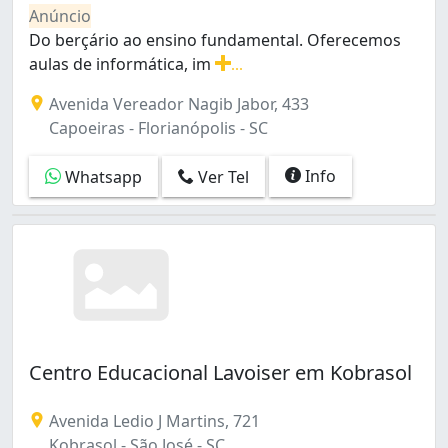
Jardim Santiago (1)
Anúncio
Kobrasol (14)
Do berçário ao ensino fundamental. Oferecemos
Nossa Senhora do Rosário (2)
aulas de informática, im
...
Picadas do Sul (1)
Do berçário ao ensino fundamental. Oferecemos aulas de
Avenida Vereador Nagib Jabor, 433
Praia Comprida (1)
Capoeiras - Florianópolis - SC
Real Parque (1)
Roçado (2)
Info
Whatsapp
Ver Tel
Serraria (2)
São Luiz (1)
Centro Educacional Lavoiser em Kobrasol
Avenida Ledio J Martins, 721
Kobrasol - São José - SC