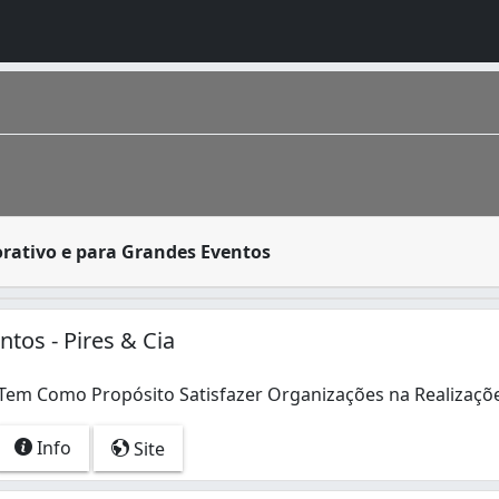
ver eventos, tendo como público tanto colaboradores (even
orativo e para Grandes Eventos
e Sergipe e está situada no litoral da região Nordeste . O
ntos - Pires & Cia
Tem Como Propósito Satisfazer Organizações na Realizaçõ
Tem Como Propósito Satisfazer Organizações na Realizaçõe
Info
Site