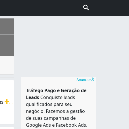
tos internos) quanto clientes, comunidade, fornecedores, 
 município é entrecortado por diversos rios, sendo Sergipe
Anúncio
Tráfego Pago e Geração de
Leads
Conquiste leads
es
...
qualificados para seu
s de seus Eventos
negócio. Fazemos a gestão
de suas campanhas de
Google Ads e Facebook Ads.