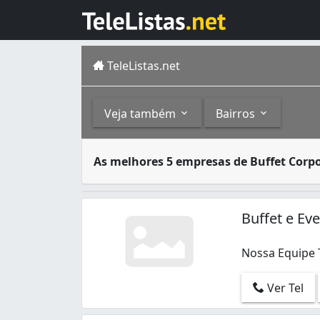
TeleListas.net
Veja também
Bairros
Pequenas e grandes empresas costumam promo
Outros
Bairros
As melhores 5 empresas de Buffet Corp
A cidade de Aracaju é a capital do estado d
Churrasqueiros (2)
Coroa do Meio (1)
Jabotiana (1)
Buffet e Eve
Suíssa (1)
São José (1)
Nossa Equipe 
Nossa Equipe 
Ver Tel