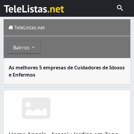
TeleListas.net
Bairros
O cuidador de idosos e enfermos é o profissional respon
Bairros
As melhores 5 empresas de Cuidadores de Idosos
A cidade de Aracaju é a capital do estado de Sergipe e e
e Enfermos
Zona de Expansão (Areia Branca) (1)