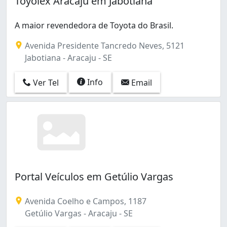
Toyolex Aracaju em Jabotiana
Jardins (16)
José Conrado de Araújo (1)
A maior revendedora de Toyota do Brasil.
Novo Paraíso (2)
Olaria (1)
Avenida Presidente Tancredo Neves, 5121
Pereira Lobo (2)
Jabotiana - Aracaju - SE
Santo Antônio (49)
Siqueira Campos (3)
Info
Ver Tel
Email
Suíssa (1)
Suíça (1)
São José (4)
Treze de Julho (1)
Portal Veículos em Getúlio Vargas
Avenida Coelho e Campos, 1187
Getúlio Vargas - Aracaju - SE