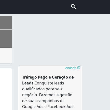
terminadas ocasiões e expostos em mesas decoradas onde os
15 era de 1 164 098 habitantes, além, de ser o décimo mun
Anúncio
Tráfego Pago e Geração de
Leads
Conquiste leads
qualificados para seu
negócio. Fazemos a gestão
de suas campanhas de
Google Ads e Facebook Ads.