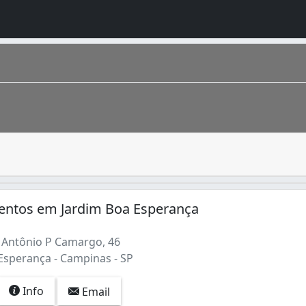
e festa. Os alimentos são preparados especialmente para de
rior do estado de São Paulo . Sua população estimada em 20
entos em Jardim Boa Esperança
Antônio P Camargo, 46
Esperança - Campinas - SP
Info
Email
es) (1)