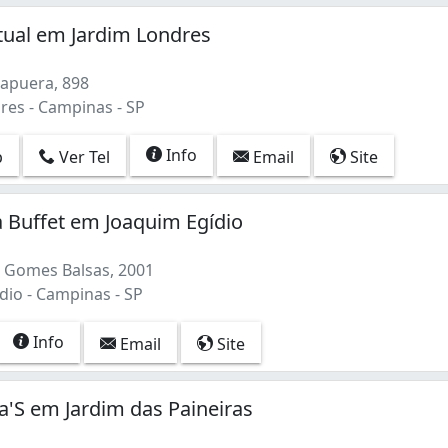
tual em Jardim Londres
rapuera, 898
res - Campinas - SP
Info
p
Ver Tel
Email
Site
a Buffet em Joaquim Egídio
 Gomes Balsas, 2001
dio - Campinas - SP
Info
Email
Site
a'S em Jardim das Paineiras