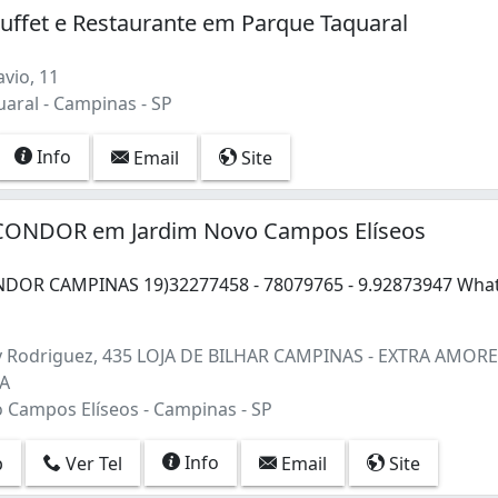
uffet e Restaurante em Parque Taquaral
vio, 11
aral - Campinas - SP
Info
Email
Site
CONDOR em Jardim Novo Campos Elíseos
DOR CAMPINAS 19)32277458 - 78079765 - 9.92873947 What
DOR CAMPINAS 19)32277458 - 78079765 - 9.92873947 What
 Rodriguez, 435 LOJA DE BILHAR CAMPINAS - EXTRA AMORE
JA
 Campos Elíseos - Campinas - SP
Info
p
Ver Tel
Email
Site