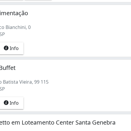
limentação
o Bianchini, 0
 SP
Info
Buffet
Batista Vieira, 99 115
 SP
(1)
Info
netto em Loteamento Center Santa Genebra