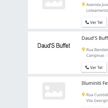
Jardim do Trevo (1)
Avenida Jos
Joaquim Egídio (1)
Loteamento 
Loteamento Alphaville Campinas (1)
Loteamento Center Santa Genebra (1)
Ver Tel
Parque Cidade Campinas (1)
Parque Taquaral (1)
Daud'S Buff
Parque das Indústrias (1)
Taquaral (3)
Rua Bandeir
Vila Boa Vista (1)
Campinas -
Vila Campos Sales (1)
Vila Castelo Branco (1)
Ver Tel
Vila Georgina (1)
Vila Industrial (1)
Vila João Jorge (2)
Illuminiti 
Vila Nogueira (4)
Vila Pompéia (1)
Rua Custódio
Vila Proost de Souza (2)
Vila Georgin