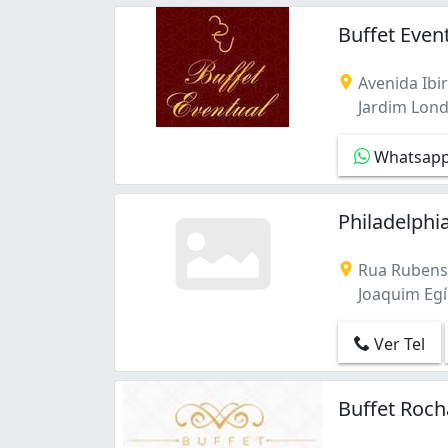
Buffet Even
Avenida Ibi
Jardim Lond
Whatsap
Philadelphi
Rua Rubens
Joaquim Egí
Ver Tel
Buffet Roch