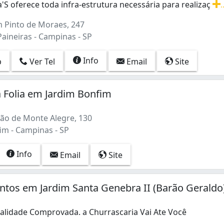
'S oferece toda infra-estrutura necessária para realizaç
.
'S oferece toda infra-estrutura necessária para realização d
 Pinto de Moraes, 247
aineiras - Campinas - SP
Info
p
Ver Tel
Email
Site
 Folia em Jardim Bonfim
ão de Monte Alegre, 130
im - Campinas - SP
Info
Email
Site
tos em Jardim Santa Genebra II (Barão Geraldo
alidade Comprovada. a Churrascaria Vai Ate Você