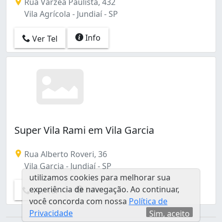
Rua Várzea Paulista, 432
Vila Agrícola - Jundiaí - SP
Info
Ver Tel
Super Vila Rami em Vila Garcia
Rua Alberto Roveri, 36
Vila Garcia - Jundiaí - SP
utilizamos cookies para melhorar sua
experiência de navegação. Ao continuar,
Info
Ver Tel
você concorda com nossa
Política de
Privacidade
Sim, aceito