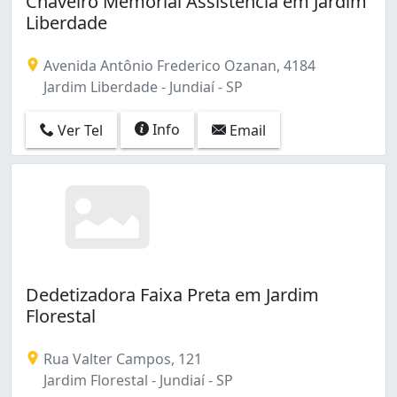
Chaveiro Memorial Assistência em Jardim
Recanto Quarto Centenário (1)
Liberdade
Vila Agrícola (1)
Vila Arens II (1)
Avenida Antônio Frederico Ozanan, 4184
Vila Garcia (1)
Jardim Liberdade - Jundiaí - SP
Vila Nova Esperia (1)
Vila Santana II (1)
Info
Ver Tel
Email
Dedetizadora Faixa Preta em Jardim
Florestal
Rua Valter Campos, 121
Jardim Florestal - Jundiaí - SP