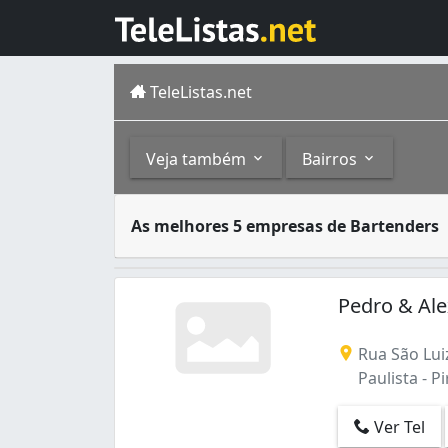
TeleListas.net
Veja também
Bairros
O bartender é o profissional especializado
Outros
Bairros
As melhores 5 empresas de Bartenders
Piracicaba é um município no interior do es
Buffets (39)
Paulista (1)
Pedro & Ale
Rua São Lui
Paulista - Pi
Ver Tel