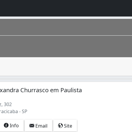
 na produção dos mais diversos drinks, fazendo misturas de
tado de São Paulo, localizada à noroeste da capital . Sua 
xandra Churrasco em Paulista
z, 302
racicaba - SP
Info
Email
Site