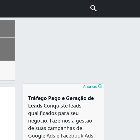
 bebidas e servindo para os clientes. Um bartender pode at
população foi estimada pelo IBGE em 391 449 habitantes em 2
Anúncio
Tráfego Pago e Geração de
Leads
Conquiste leads
qualificados para seu
negócio. Fazemos a gestão
de suas campanhas de
Google Ads e Facebook Ads.