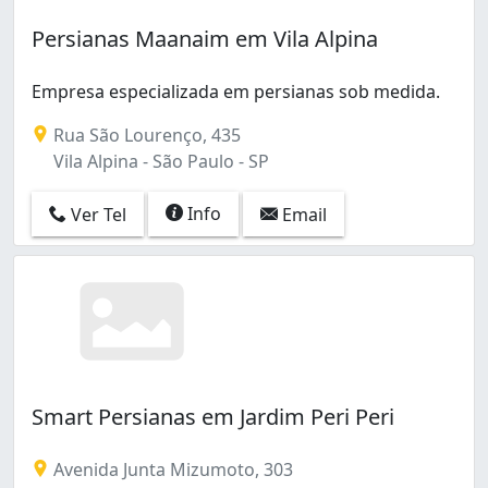
Pinheiros (5)
Santana (4)
Persianas Maanaim em Vila Alpina
Santo Amaro (2)
Sumaré (1)
Empresa especializada em persianas sob medida.
São João Clímaco (1)
São Mateus (1)
Rua São Lourenço, 435
Tatuapé (1)
Vila Alpina - São Paulo - SP
Vila Alexandria (1)
Vila Alpina (1)
Info
Ver Tel
Email
Vila Arruda (1)
Vila Barreto (1)
Vila Buarque (1)
Vila Celeste (1)
Vila Cláudia (1)
Vila Dom Pedro I (1)
Vila Ede (1)
Smart Persianas em Jardim Peri Peri
Vila Esperança (2)
Vila Formosa (2)
Avenida Junta Mizumoto, 303
Vila Gertrudes (1)