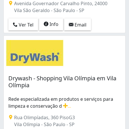
Avenida Governador Carvalho Pinto, 24000
Jardim Marília (16)
Vila São Geraldo - São Paulo - SP
Jardim Miriam (2)
Jardim Modelo (1)
Info
Ver Tel
Email
Jardim Monte Azul (1)
Jardim Monte Kemel (5)
Jardim Morro Verde (1)
Jardim Mutinga (1)
Jardim Nakamura (1)
Jardim Neide (2)
Jardim Nossa Senhora do Carmo (3)
Jardim Nosso Lar (1)
Drywash - Shopping Vila Olímpia em Vila
Jardim Novo Jaú (1)
Olímpia
Jardim Nélia (1)
Jardim Olinda (1)
Rede especializada em produtos e serviços para
Jardim Paulista (10)
limpeza e conservação d
...
Jardim Paulistano (4)
Rede especializada em produtos e serviços para limpez
Jardim Pedro José Nunes (4)
Rua Olimpíadas, 360 PisoG3
Jardim Peri (4)
Vila Olímpia - São Paulo - SP