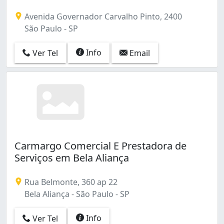
Vila Friburgo (2)
Vila Gertrudes (9)
Avenida Governador Carvalho Pinto, 2400
Vila Gomes Cardim (6)
São Paulo - SP
Vila Guarani (Z Sul) (4)
Vila Guilherme (4)
Info
Ver Tel
Email
Vila Independência (16)
Vila Industrial (3)
Vila Ivone (3)
Vila Jacuí (5)
Vila Jaguara (5)
Vila João Batista (3)
Vila Lageado (3)
Carmargo Comercial E Prestadora de
Vila Leopoldina (6)
Serviços em Bela Aliança
Vila Liviero (5)
Vila Maria (5)
Vila Maria Alta (4)
Rua Belmonte, 360 ap 22
Vila Maria Baixa (4)
Bela Aliança - São Paulo - SP
Vila Mariana (21)
Vila Marieta (2)
Info
Ver Tel