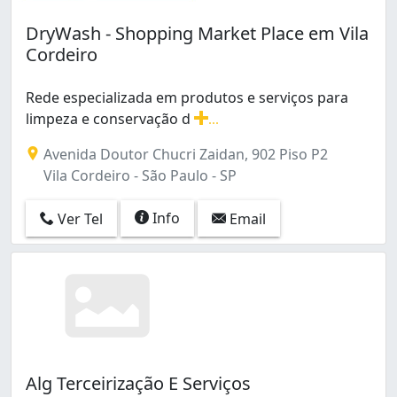
Vila Buarque (6)
DryWash - Shopping Market Place em Vila
Vila Carmosina (3)
Cordeiro
Vila Carrão (10)
Vila Centenário (2)
Rede especializada em produtos e serviços para
Vila Clementino (5)
limpeza e conservação d
...
Vila Congonhas (10)
Rede especializada em produtos e serviços para limpez
Vila Constança (4)
Avenida Doutor Chucri Zaidan, 902 Piso P2
Vila Cordeiro (6)
Vila Cordeiro - São Paulo - SP
Vila Dalila (2)
Vila Diva (Zona Norte) (2)
Info
Ver Tel
Email
Vila Dom Pedro I (17)
Vila Doutor Eiras (2)
Vila Ema (2)
Vila Esperança (5)
Vila Ester (Zona Norte) (2)
Vila Fazzeoni (2)
Vila Firmiano Pinto (2)
Vila Formosa (18)
Alg Terceirização E Serviços