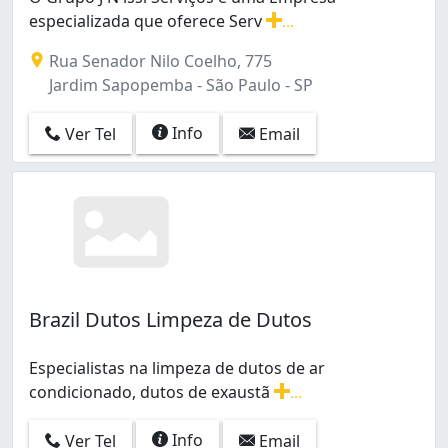
Carandiru (1)
especializada que oferece Serv
...
Casa Verde (2)
O Grupo J N issi Serviços é uma Empresa especializada 
Rua Senador Nilo Coelho, 775
Casa Verde Alta (2)
Jardim Sapopemba - São Paulo - SP
Casa Verde Média (1)
Catumbi (1)
Info
Ver Tel
Email
Centro (19)
Cerqueira César (13)
Chora Menino (1)
Chácara Belenzinho (3)
Chácara Califórnia (4)
Chácara Cocaia (1)
Chácara Inglesa (1)
Chácara Mafalda (1)
Brazil Dutos Limpeza de Dutos
Chácara Monte Alegre (2)
Chácara Nani (2)
Especialistas na limpeza de dutos de ar
Chácara Santa Maria (2)
condicionado, dutos de exaustã
...
Chácara Santo Antônio (Zona Leste) (1)
Especialistas na limpeza de dutos de ar condicionado, 
Chácara Santo Antônio (Zona Sul) (19)
Info
Ver Tel
Email