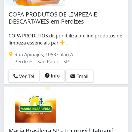
Embura (2)
Engenheiro Goulart (3)
COPA PRODUTOS DE LIMPEZA E
Ferreira (2)
DESCARTAVEIS em Perdizes
Freguesia do Ó (1)
Higienópolis (6)
COPA PRODUTOS disponibiliza on line produtos de
Horto Florestal (1)
limpeza essenciais par
...
Imirim (7)
COPA PRODUTOS disponibiliza on line produtos de limpez
Rua Apinajés, 1053 salão A
Indianópolis (17)
Perdizes - São Paulo - SP
Instituto de Previdência (3)
Interlagos (5)
Info
Ipiranga (43)
Ver Tel
Email
Itaberaba (2)
Itaim Bibi (16)
Itaim Paulista (2)
Itaquera (9)
Jabaquara (7)
Jaguaré (18)
Jaraguá (1)
Maria Brasileira SP - Tucuruvi l Tatuapé