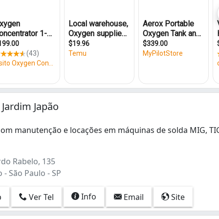
 Jardim Japão
om manutenção e locações em máquinas de solda MIG, TIG
m manutenção e locações em máquinas de solda MIG, TIG, reti
do Rabelo, 135
 - São Paulo - SP
Info
p
Ver Tel
Email
Site