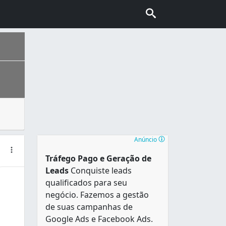
 da atmosfera terrestre e é um dos elementos mais importan
a América Latina. É a maior cidade do Brasil, das América
Anúncio
Tráfego Pago e Geração de
Leads
Conquiste leads
qualificados para seu
negócio. Fazemos a gestão
de suas campanhas de
Google Ads e Facebook Ads.