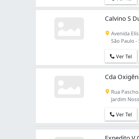
Calvino S D
Avenida Elís
São Paulo -
Ver Tel
Cda Oxigên
Rua Paschoa
Jardim Noss
Ver Tel
Expedito V 