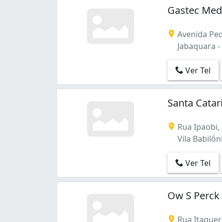
Gastec Medi
Avenida Ped
Jabaquara - 
Ver Tel
Santa Catar
Rua Ipaobi,
Vila Babilôn
Ver Tel
Ow S Perck
Rua Itaqueri