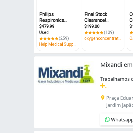
Pirajussara (1)
Pirituba (1)
Santana (1)
Socorro (1)
Vila Amália (Zona Norte) (1)
Vila Aricanduva (2)
Vila Babilônia (1)
Vila Clementino (1)
Vila Mariana (2)
Mixandi em
Vila Moinho Velho (1)
Vila Natália (1)
Trabalhamos c
Vila Prudente (1)
...
Vila Regente Feijó (1)
Trabalhamos co
Vila Santa Delfina (1)
Praça Eduar
Jardim Japão
Whatsap