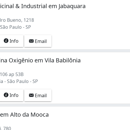
cinal & Industrial em Jabaquara
ro Bueno, 1218
São Paulo - SP
Info
Email
ina Oxigênio em Vila Babilônia
 106 ap 53B
ia - São Paulo - SP
Info
Email
 em Alto da Mooca
, 780